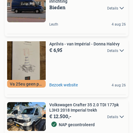
inrichting
Bieden
Details
Leuth
4 aug 26
Aprilvis - van Impérial - Donna Halévy
€ 6,95
Details
Va 25eu geen porto
Bezoek website
4 aug 26
Volkswagen Crafter 35 2.0 TDI 177pk
L3H3 2018 Imperial trekh
€ 12.500,-
Details
NAP gecontroleerd