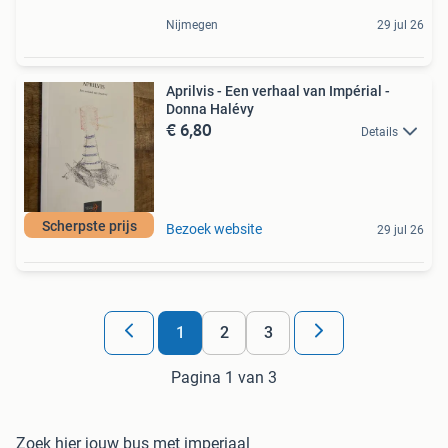
Nijmegen
29 jul 26
Aprilvis - Een verhaal van Impérial -
Donna Halévy
€ 6,80
Details
Scherpste prijs
Bezoek website
29 jul 26
1
2
3
Pagina 1 van 3
Zoek hier jouw bus met imperiaal