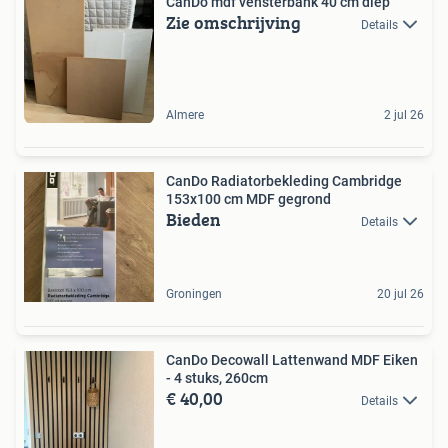
CanDo mdf vensterbank 40 cm diep
Zie omschrijving
Details
Almere
2 jul 26
CanDo Radiatorbekleding Cambridge
153x100 cm MDF gegrond
Bieden
Details
Groningen
20 jul 26
CanDo Decowall Lattenwand MDF Eiken
- 4 stuks, 260cm
€ 40,00
Details