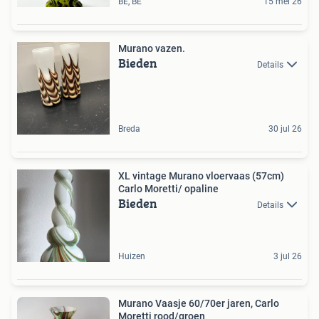
BE, BE
15 mei 26
Murano vazen.
Bieden
Details
Breda
30 jul 26
XL vintage Murano vloervaas (57cm)
Carlo Moretti/ opaline
Bieden
Details
Huizen
3 jul 26
Murano Vaasje 60/70er jaren, Carlo
Moretti rood/groen