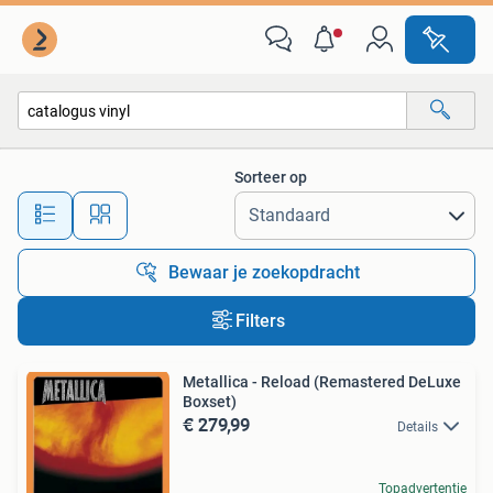
Alle categorieën…
Sorteer op
Alle afstanden…
Bewaar je zoekopdracht
Filters
Metallica - Reload (Remastered DeLuxe
Boxset)
€ 279,99
Details
Topadvertentie