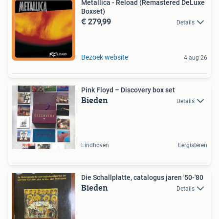
Metallica - Reload (Remastered DeLuxe
Boxset)
€ 279,99
Details
Bezoek website
4 aug 26
Pink Floyd – Discovery box set
Bieden
Details
Eindhoven
Eergisteren
Die Schallplatte, catalogus jaren '50-'80
Bieden
Details