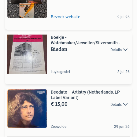
Bezoek website
9 jul 26
Boekje -
Watchmaker/Jeweller/Silversmith -
Bieden
1972
Details
Luyksgestel
8 jul 26
Deodato – Artistry (Netherlands, LP
Label Variant)
€ 15,00
Details
Zeewolde
29 jun 26