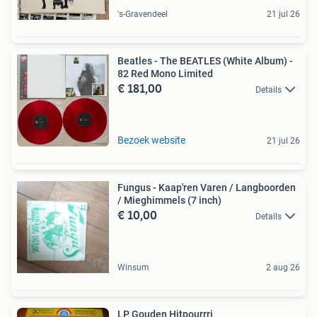
's-Gravendeel
21 jul 26
Beatles - The BEATLES (White Album) -
82 Red Mono Limited
€ 181,00
Details
Bezoek website
21 jul 26
Fungus - Kaap'ren Varen / Langboorden
/ Mieghimmels (7 inch)
€ 10,00
Details
Winsum
2 aug 26
LP, Gouden Hitpourrri