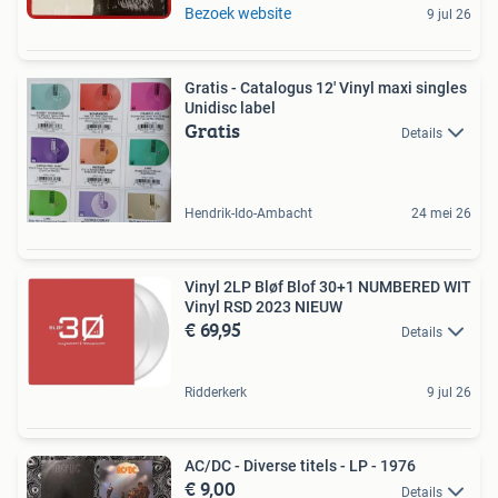
Bezoek website
9 jul 26
Gratis - Catalogus 12' Vinyl maxi singles
Unidisc label
Gratis
Details
Hendrik-Ido-Ambacht
24 mei 26
Vinyl 2LP Bløf Blof 30+1 NUMBERED WIT
Vinyl RSD 2023 NIEUW
€ 69,95
Details
Ridderkerk
9 jul 26
AC/DC - Diverse titels - LP - 1976
€ 9,00
Details