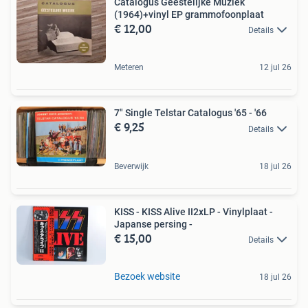
Catalogus Geestelijke Muziek
(1964)+vinyl EP grammofoonplaat
€ 12,00
Details
Meteren
12 jul 26
7" Single Telstar Catalogus '65 - '66
€ 9,25
Details
Beverwijk
18 jul 26
KISS - KISS Alive II2xLP - Vinylplaat -
Japanse persing -
€ 15,00
Details
Bezoek website
18 jul 26