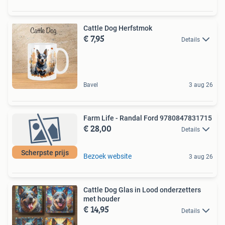
Cattle Dog Herfstmok
€ 7,95
Details
Bavel
3 aug 26
Farm Life - Randal Ford 9780847831715
€ 28,00
Details
Scherpste prijs
Bezoek website
3 aug 26
Cattle Dog Glas in Lood onderzetters
met houder
€ 14,95
Details