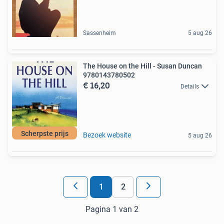
Sassenheim
5 aug 26
The House on the Hill - Susan Duncan
9780143780502
€ 16,20
Details
Scherpste prijs
Bezoek website
5 aug 26
1
2
Pagina 1 van 2