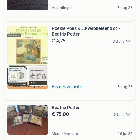
Vlaardingen
5 aug 26
Poekie Poes & J.Kwebbeleend cd -
Beatrix Potter
€ 4,75
Details
Scherpste prijs
Bezoek website
5 aug 26
Beatrix Potter
€ 75,00
Details
Monnickendam
16 jul 26