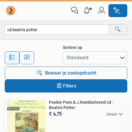
Alle categorieën…
Sorteer op
Alle afstanden…
Bewaar je zoekopdracht
Filters
Poekie Poes & J.Kwebbeleend cd -
Beatrix Potter
€ 4,75
Details