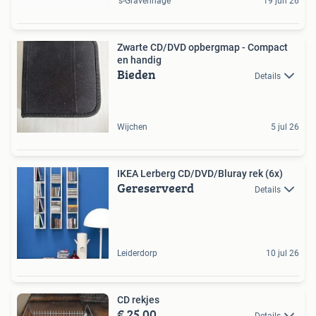
's-Gravenhage
19 jun 26
Zwarte CD/DVD opbergmap - Compact
en handig
Bieden
Details
Wijchen
5 jul 26
IKEA Lerberg CD/DVD/Bluray rek (6x)
Gereserveerd
Details
Leiderdorp
10 jul 26
CD rekjes
€ 25,00