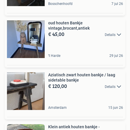
Bosschenhoofd
7 jul 26
oud houten Bankje
vintage,brocant,antiek
€ 45,00
Details
't Harde
29 jul 26
Aziatisch zwart houten bankje / laag
sidetable bankje
€ 120,00
Details
Amsterdam
15 jun 26
Klein antiek houten bankje -