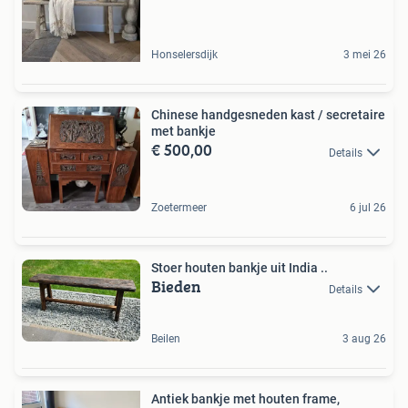
Honselersdijk
3 mei 26
Chinese handgesneden kast / secretaire
met bankje
€ 500,00
Details
Zoetermeer
6 jul 26
Stoer houten bankje uit India ..
Bieden
Details
Beilen
3 aug 26
Antiek bankje met houten frame,