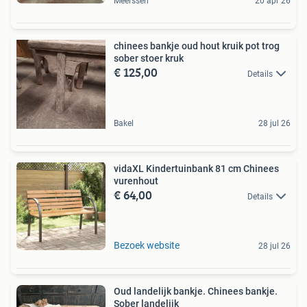
Meerssen
20 apr 26
chinees bankje oud hout kruik pot trog
sober stoer kruk
€ 125,00
Details
Bakel
28 jul 26
vidaXL Kindertuinbank 81 cm Chinees
vurenhout
€ 64,00
Details
Bezoek website
28 jul 26
Oud landelijk bankje. Chinees bankje.
Sober landelijk