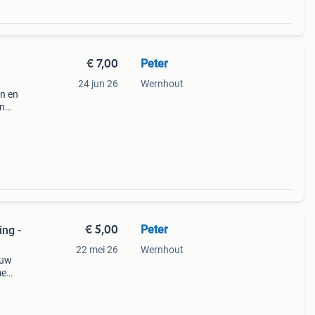
€ 7,00
Peter
24 jun 26
Wernhout
en en
en
itar
dere
€ 5,00
Peter
ing -
22 mei 26
Wernhout
euw
me
5
t