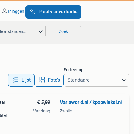
Inloggen
Plaats advertentie
lle afstanden…
Zoek
Sorteer op
Lijst
Foto’s
€ 5,99
Variaworld.nl / kpopwinkel.nl
Uit
Vandaag
Zwolle
itel :
er
mmer