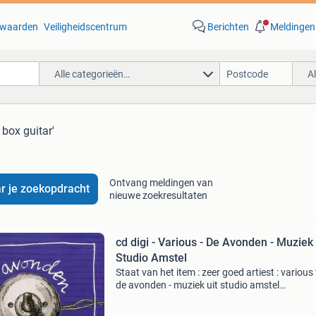
waarden
Veiligheidscentrum
Berichten
Meldingen
Alle categorieën…
A
 box guitar'
Ontvang meldingen van
r je zoekopdracht
nieuwe zoekresultaten
cd digi - Various - De Avonden - Muziek 
Studio Amstel
Staat van het item : zeer goed artiest : various t
de avonden - muziek uit studio amstel
produktspecificatie nummers 1. Standard bitt
love song 2. Tollund man 3. Neon orange gli