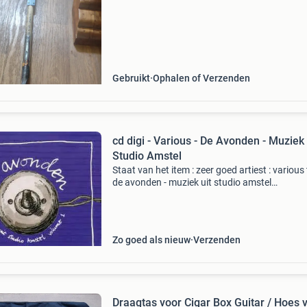
Gebruikt
Ophalen of Verzenden
cd digi - Various - De Avonden - Muziek 
Studio Amstel
Staat van het item : zeer goed artiest : various t
de avonden - muziek uit studio amstel
produktspecificatie nummers 1. Standard bitt
love song 2. Tollund man 3. Neon orange gli
song 4. Ci
Zo goed als nieuw
Verzenden
Draagtas voor Cigar Box Guitar / Hoes 