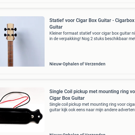
Statief voor Cigar Box Guitar - Cigarbox
Guitar
Kleiner formaat statief voor cigar box guitar 
in de verpakking! Nog 2 stuks beschikbaar me
valbeveiliging en rubber bescherming. In de h
verstelbaar. Cigarbox guitar - sigaarkist gitaar
Nieuw
Ophalen of Verzenden
Single Coil pickup met mounting ring v
Cigar Box Guitar
Single coil pickup met mounting ring voor ciga
guitar kijk ook eens naar mijn andere adverten
en bespaar op de verzendkosten!