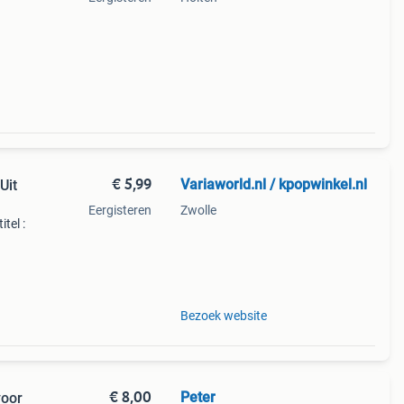
€ 5,99
Variaworld.nl / kpopwinkel.nl
Uit
Eergisteren
Zwolle
itel :
er
mmer
Bezoek website
€ 8,00
Peter
voor