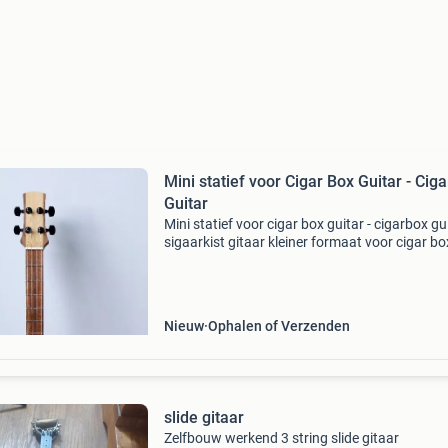
Mini statief voor Cigar Box Guitar - Cig
Guitar
Mini statief voor cigar box guitar - cigarbox gui
sigaarkist gitaar kleiner formaat voor cigar bo
guitar met valbeveiliging en rubber beschermin
de hoogte verstelbaar.
Nieuw
Ophalen of Verzenden
slide gitaar
Zelfbouw werkend 3 string slide gitaar