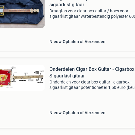
sigaarkist gitaar
Draagtas voor cigar box guitar / hoes voor
sigaarkist gitaar waterbestendig polyester 60
kleur: zwart met twee handvaten afmetingen:
cm x 20 cm x 20 cm kijk ook eens naar mijn an
advertentie
Nieuw
Ophalen of Verzenden
Onderdelen Cigar Box Guitar - Cigarbox 
Sigaarkist gitaar
Onderdelen voor cigar box guitar - cigarbox -
sigaarkist gitaar potentiometer 1,50 euro (keu
volume of tone) 6 string ferrules/string sleeve
euro (voor 6 stuks) 10 verzonken kraalringen 0
Nieuw
Ophalen of Verzenden