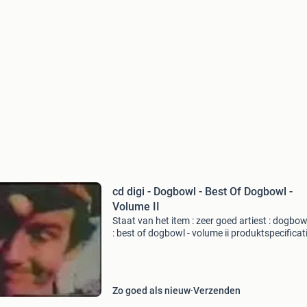
cd digi - Dogbowl - Best Of Dogbowl -
Volume II
Staat van het item : zeer goed artiest : dogbowl
: best of dogbowl - volume ii produktspecificat
formaat : cd released : 2001 genre : rock num
1. Hot day in waco - 4:49 2. Hello helen - 1:
Zo goed als nieuw
Verzenden