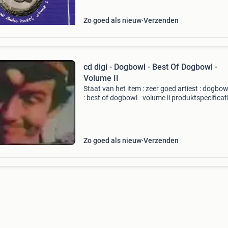
song 4. Ci
Zo goed als nieuw
Verzenden
cd digi - Dogbowl - Best Of Dogbowl -
Volume II
Staat van het item : zeer goed artiest : dogbowl
: best of dogbowl - volume ii produktspecificat
formaat : cd released : 2001 genre : rock num
1. Hot day in waco - 4:49 2. Hello helen - 1:
Zo goed als nieuw
Verzenden