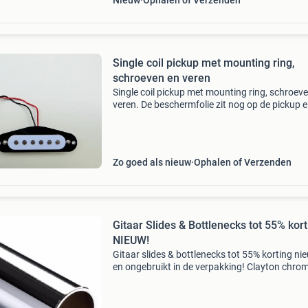
Nieuw
Ophalen of Verzenden
Single coil pickup met mounting ring,
schroeven en veren
Single coil pickup met mounting ring, schroev
veren. De beschermfolie zit nog op de pickup 
mounting ring. Ideaal om b.v. Een cigar box gu
te bouwen. Nieuw ! Kijk ook eens naar mijn an
Zo goed als nieuw
Ophalen of Verzenden
Gitaar Slides & Bottlenecks tot 55% kort
NIEUW!
Gitaar slides & bottlenecks tot 55% korting ni
en ongebruikt in de verpakking! Clayton chro
slide 5 euro (ipv 10,90 euro) clayton ring slide 
euro (ipv 10,90 euro) taylor crelicam ebony gui