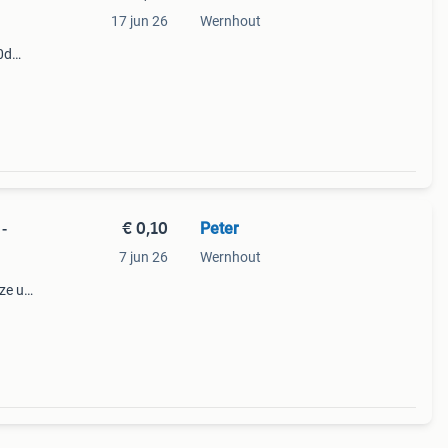
17 jun 26
Wernhout
0d
 100
dere
€ 0,10
Peter
-
7 jun 26
Wernhout
ze uit
s 0,50
,