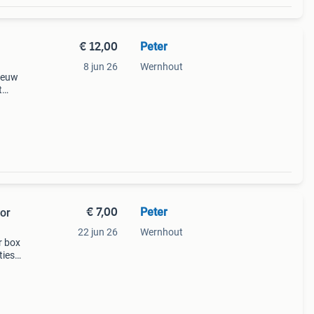
€ 12,00
Peter
8 jun 26
Wernhout
nieuw
t
oogte
€ 7,00
Peter
oor
22 jun 26
Wernhout
r box
ties