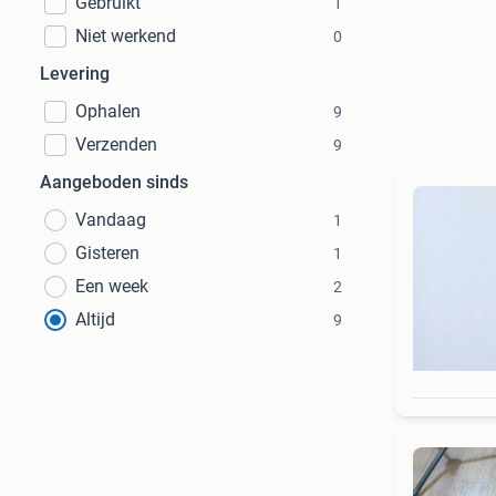
Gebruikt
1
Niet werkend
0
Levering
Ophalen
9
Verzenden
9
Aangeboden sinds
Vandaag
1
Gisteren
1
Een week
2
Altijd
9