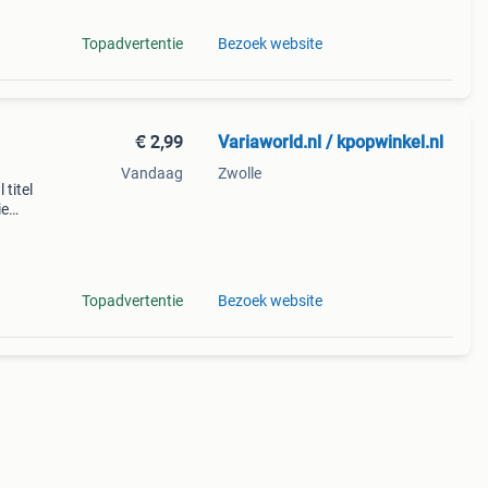
Topadvertentie
Bezoek website
€ 2,99
Variaworld.nl / kpopwinkel.nl
Vandaag
Zwolle
 titel
ie
mers
Topadvertentie
Bezoek website