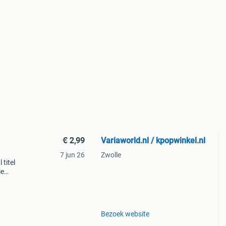
€ 2,99
Variaworld.nl / kpopwinkel.nl
7 jun 26
Zwolle
 titel
ie
mers
Bezoek website