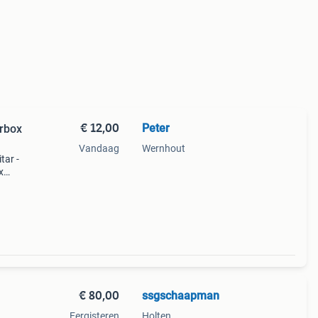
€ 12,00
Peter
arbox
Vandaag
Wernhout
tar -
x
g. In
€ 80,00
ssgschaapman
Eergisteren
Holten