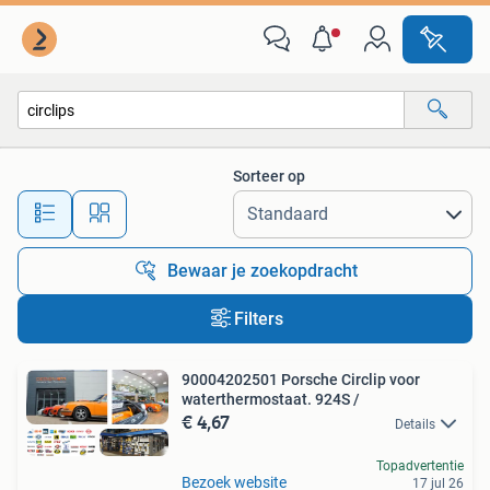
Alle categorieën…
Sorteer op
Alle afstanden…
Bewaar je zoekopdracht
Filters
90004202501 Porsche Circlip voor
waterthermostaat. 924S /
€ 4,67
Details
Topadvertentie
Bezoek website
17 jul 26