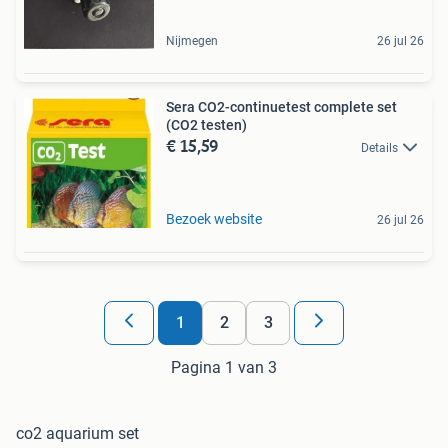
Nijmegen
26 jul 26
Sera CO2-continuetest complete set
(CO2 testen)
€ 15,59
Details
Bezoek website
26 jul 26
1
2
3
Pagina 1 van 3
co2 aquarium set