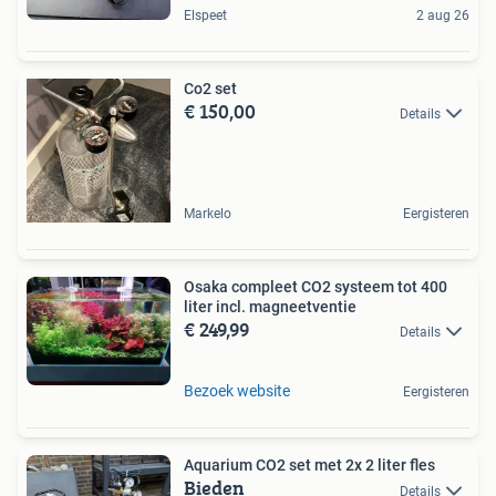
Elspeet
2 aug 26
Co2 set
€ 150,00
Details
Markelo
Eergisteren
Osaka compleet CO2 systeem tot 400
liter incl. magneetventie
€ 249,99
Details
Bezoek website
Eergisteren
Aquarium CO2 set met 2x 2 liter fles
Bieden
Details