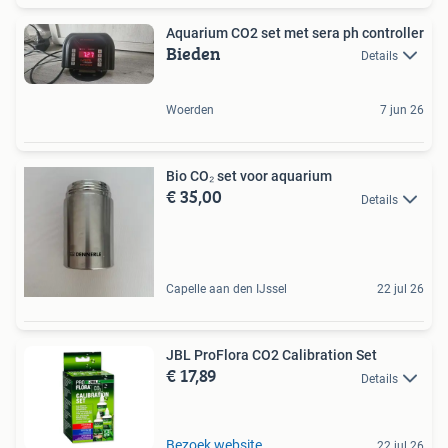
Aquarium CO2 set met sera ph controller
Bieden
Details
Woerden
7 jun 26
Bio CO₂ set voor aquarium
€ 35,00
Details
Capelle aan den IJssel
22 jul 26
JBL ProFlora CO2 Calibration Set
€ 17,89
Details
Bezoek website
22 jul 26