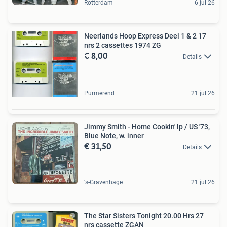
Rotterdam
6 jul 26
Neerlands Hoop Express Deel 1 & 2 17
nrs 2 cassettes 1974 ZG
€ 8,00
Details
Purmerend
21 jul 26
Jimmy Smith - Home Cookin' lp / US '73,
Blue Note, w. inner
€ 31,50
Details
's-Gravenhage
21 jul 26
The Star Sisters Tonight 20.00 Hrs 27
nrs cassette ZGAN