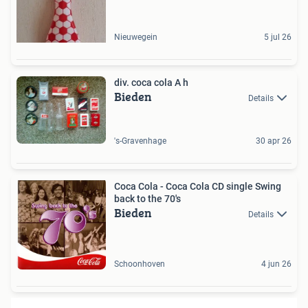
Nieuwegein
5 jul 26
div. coca cola A h
Bieden
Details
's-Gravenhage
30 apr 26
Coca Cola - Coca Cola CD single Swing
back to the 70's
Bieden
Details
Schoonhoven
4 jun 26