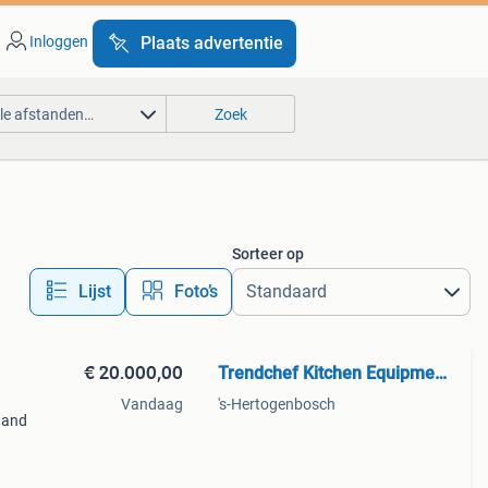
Inloggen
Plaats advertentie
lle afstanden…
Zoek
Sorteer op
Lijst
Foto’s
€ 20.000,00
Trendchef Kitchen Equipment.
Vandaag
's-Hertogenbosch
wand
an a
ing