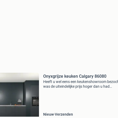
Onyxgrijze keuken Calgary 86080
Heeft u wel eens een keukenshowroom bezoch
was de uiteindelijke prijs hoger dan u had
verwacht? Dit probleem is verleden tijd. Kitch
hanteert namelijk vaste prijzen en is vaak tot 
50% voo
Nieuw
Verzenden