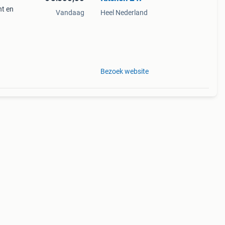
t en
Vandaag
Heel Nederland
en247
wel
Bezoek website