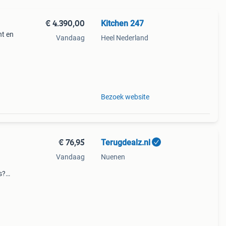
€ 4.390,00
Kitchen 247
t en
Vandaag
Heel Nederland
en247
wel
Bezoek website
€ 76,95
Terugdealz.nl
Vandaag
Nuenen
s?
(20,
de