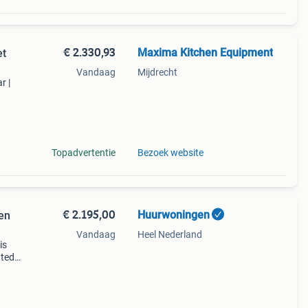
€ 2.330,93
Maxima Kitchen Equipment
et
Vandaag
Mijdrecht
r |
In de
deha
Topadvertentie
Bezoek website
€ 2.195,00
Huurwoningen
Den
Vandaag
Heel Nederland
is
ated
iving