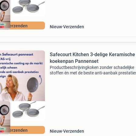
atis verzenden
Nieuw
Verzenden
Safecourt Kitchen 3-delige Keramische
koekenpan Pannenset
Productbeschrijvingkoken zonder schadelijke
stoffen én met de beste anti-aanbak prestatie
Dat doe je met de safecourt koekenpannenset 
24 en 28 cm) . 100% Pfas-vrij en voorzien van 
nieuwste é
atis verzenden
Nieuw
Verzenden