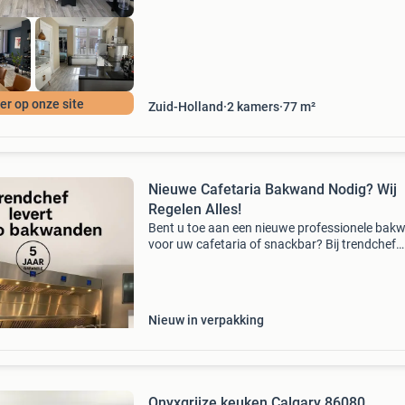
r op onze site
Zuid-Holland
2
kamers
77
m²
Nieuwe Cafetaria Bakwand Nodig? Wij
Regelen Alles!
Bent u toe aan een nieuwe professionele bak
voor uw cafetaria of snackbar? Bij trendchef
professional kitchen equipment helpen wij u v
tot z. Altijd de beste prijs de hoogste inruilkort
voo
Nieuw in verpakking
Onyxgrijze keuken Calgary 86080