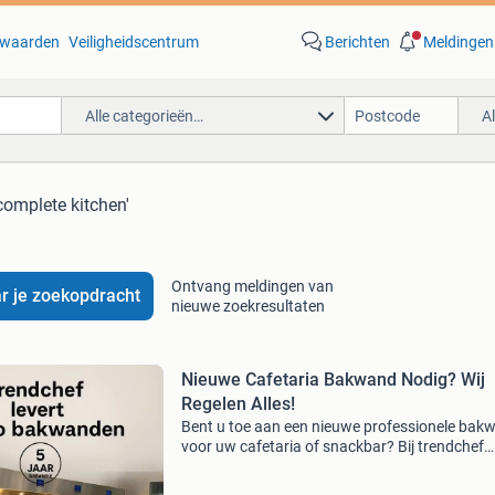
waarden
Veiligheidscentrum
Berichten
Meldingen
Alle categorieën…
A
complete kitchen'
Ontvang meldingen van
r je zoekopdracht
nieuwe zoekresultaten
Nieuwe Cafetaria Bakwand Nodig? Wij
Regelen Alles!
Bent u toe aan een nieuwe professionele bak
voor uw cafetaria of snackbar? Bij trendchef
professional kitchen equipment helpen wij u v
tot z. Altijd de beste prijs de hoogste inruilkort