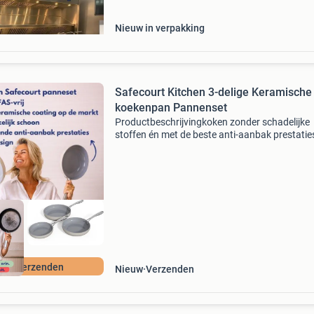
voo
Nieuw in verpakking
Safecourt Kitchen 3-delige Keramische
koekenpan Pannenset
Productbeschrijvingkoken zonder schadelijke
stoffen én met de beste anti-aanbak prestatie
Dat doe je met de safecourt koekenpannenset 
24 en 28 cm) . 100% Pfas-vrij en voorzien van 
nieuwste é
atis verzenden
Nieuw
Verzenden