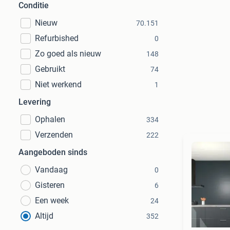
Conditie
Nieuw
70.151
Refurbished
0
Zo goed als nieuw
148
Gebruikt
74
Niet werkend
1
Levering
Ophalen
334
Verzenden
222
Aangeboden sinds
Vandaag
0
Gisteren
6
Een week
24
Altijd
352