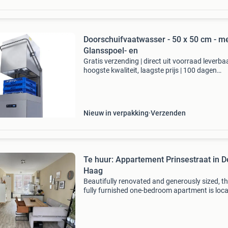
Doorschuifvaatwasser - 50 x 50 cm - m
Glansspoel- en
Gratis verzending | direct uit voorraad leverbaa
hoogste kwaliteit, laagste prijs | 100 dagen
retourgarantie dit is een tweedehands artikel. 
getoonde prijs is de korting al verwerkt. Twee
Nieuw in verpakking
Verzenden
Te huur: Appartement Prinsestraat in 
Haag
Beautifully renovated and generously sized, th
fully furnished one-bedroom apartment is loc
in a historic part of the city centre. The bright l
space features stylish laminate flooring and