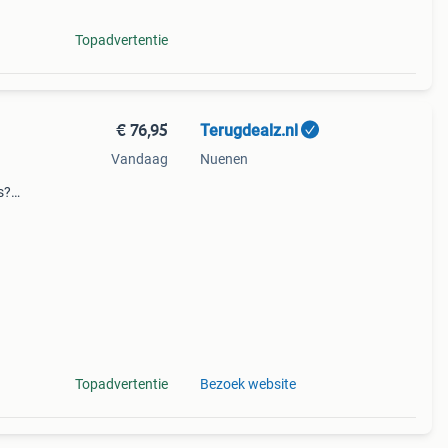
Topadvertentie
€ 76,95
Terugdealz.nl
Vandaag
Nuenen
s?
(20,
de
Topadvertentie
Bezoek website