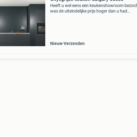
Heeft u wel eens een keukenshowroom bezoch
was de uiteindelijke prijs hoger dan u had
verwacht? Dit probleem is verleden tijd. Kitch
hanteert namelijk vaste prijzen en is vaak tot 
50% voo
Nieuw
Verzenden