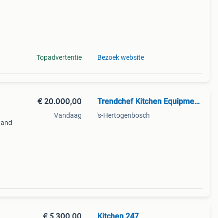
Topadvertentie
Bezoek website
€ 20.000,00
Trendchef Kitchen Equipment.
Vandaag
's-Hertogenbosch
wand
an a
ing
€ 5.300,00
Kitchen 247