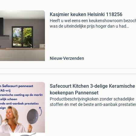
Kasjmier keuken Helsinki 118256
Heeft u wel eens een keukenshowroom bezoch
was de uiteindelijke prijs hoger dan u had
verwacht? Dit probleem is verleden tijd. Kitch
hanteert namelijk vaste prijzen en is vaak tot 
50% voo
Nieuw
Verzenden
Safecourt Kitchen 3-delige Keramische
koekenpan Pannenset
Productbeschrijvingkoken zonder schadelijke
stoffen én met de beste anti-aanbak prestatie
Dat doe je met de safecourt koekenpannenset 
24 en 28 cm) . 100% Pfas-vrij en voorzien van 
nieuwste é