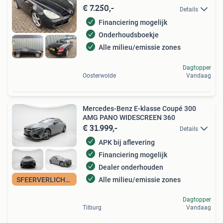
€ 7.250,-
Details
Financiering mogelijk
Onderhoudsboekje
Alle milieu/emissie zones
Dagtopper
Oosterwolde
Vandaag
Mercedes-Benz E-klasse Coupé 300
AMG PANO WIDESCREEN 360
€ 31.999,-
Details
APK bij aflevering
Financiering mogelijk
Dealer onderhouden
Alle milieu/emissie zones
SFEERVERLICHTING
Dagtopper
Tilburg
Vandaag