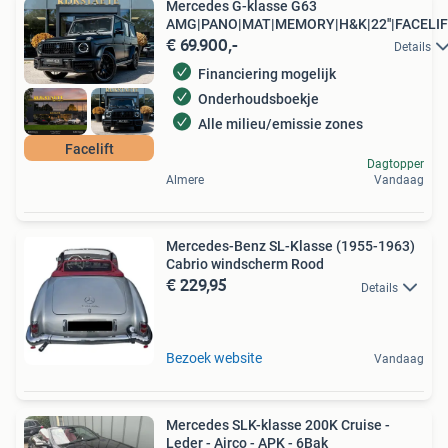
Mercedes G-klasse G63
AMG|PANO|MAT|MEMORY|H&K|22''|FACELI
€ 69.900,-
Details
Financiering mogelijk
Onderhoudsboekje
Alle milieu/emissie zones
Facelift
Dagtopper
Almere
Vandaag
Mercedes-Benz SL-Klasse (1955-1963)
Cabrio windscherm Rood
€ 229,95
Details
Bezoek website
Vandaag
Mercedes SLK-klasse 200K Cruise -
Leder - Airco - APK - 6Bak