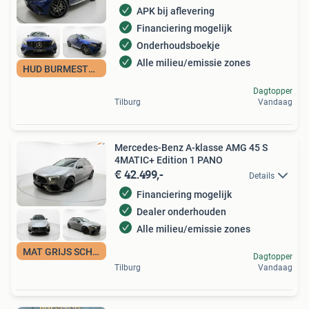
APK bij aflevering
Financiering mogelijk
Onderhoudsboekje
Alle milieu/emissie zones
HUD BURMESTER DAK
Dagtopper
Tilburg
Vandaag
Mercedes-Benz A-klasse AMG 45 S
4MATIC+ Edition 1 PANO
€ 42.499,-
Details
Financiering mogelijk
Dealer onderhouden
Alle milieu/emissie zones
MAT GRIJS SCHAAL
Dagtopper
Tilburg
Vandaag