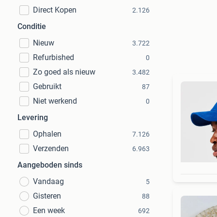
Direct Kopen
2.126
Conditie
Nieuw
3.722
Refurbished
0
Zo goed als nieuw
3.482
Gebruikt
87
Niet werkend
0
Levering
Ophalen
7.126
Verzenden
6.963
Aangeboden sinds
Vandaag
5
Gisteren
88
Een week
692