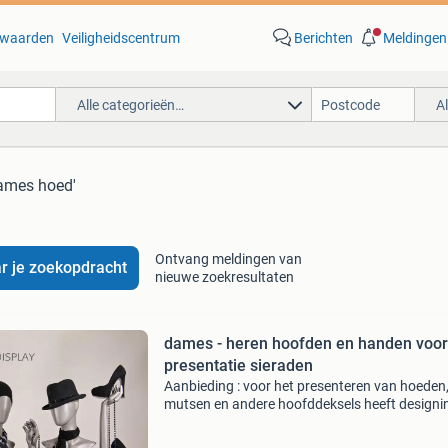
waarden
Veiligheidscentrum
Berichten
Meldingen
Alle categorieën…
A
dames hoed'
Ontvang meldingen van
r je zoekopdracht
nieuwe zoekresultaten
dames - heren hoofden en handen voor
presentatie sieraden
Aanbieding : voor het presenteren van hoeden
mutsen en andere hoofddeksels heeft designi
haaker prachtige hoofden in het assortiment. 
leveren heren en dames hoofden. Ook voor he