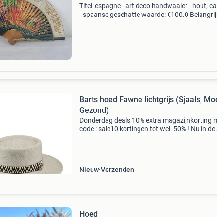
Titel: espagne - art deco handwaaier - hout, c
- spaanse geschatte waarde: €100.0 Belangrij
winnende biedingen zijn exclusief 9%
koperbescherming + €3 kavel beschrijving
opvouwbare ar
Barts hoed Fawne lichtgrijs (Sjaals, Mo
Gezond)
Donderdag deals 10% extra magazijnkorting 
code : sale10 kortingen tot wel -50% ! Nu in de
aanbieding van € 69,99 voor € 51,99! Gratis
verzending deze dames hoed van het merk bar
gem
Nieuw
Verzenden
Hoed