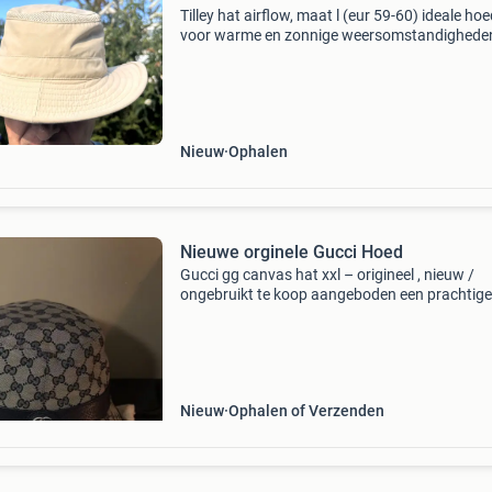
Tilley hat airflow, maat l (eur 59-60) ideale ho
voor warme en zonnige weersomstandighede
hoed heeft een ventilatie rand aan de bovenzij
waardoor warmte in het bovenste deel van de
weg k
Nieuw
Ophalen
Nieuwe orginele Gucci Hoed
Gucci gg canvas hat xxl – origineel , nieuw /
ongebruikt te koop aangeboden een prachtige
originele gucci gg canvas hat in maat xxl. De 
verkeert in een zeer nette staat en wordt gelev
met: ori
Nieuw
Ophalen of Verzenden