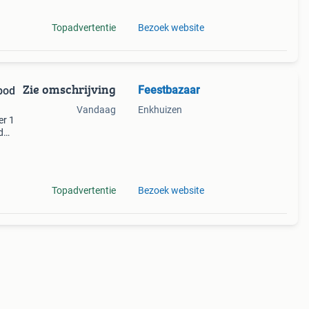
Topadvertentie
Bezoek website
Zie omschrijving
Feestbazaar
bod
Vandaag
Enkhuizen
er 1
d
in de
Topadvertentie
Bezoek website