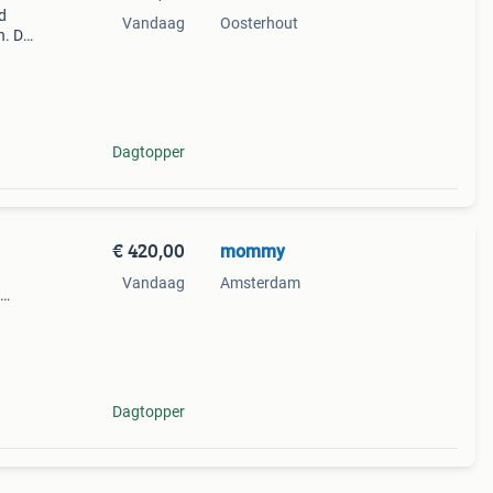
ed
Vandaag
Oosterhout
n. De
de
 hoed
Dagtopper
€ 420,00
mommy
Vandaag
Amsterdam
hoed
erd
Dagtopper