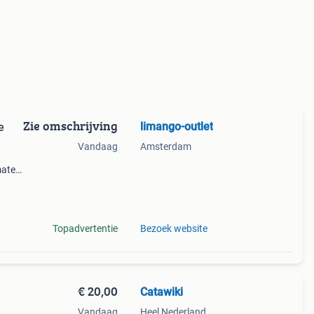
Zie omschrijving
limango-outlet
e
Vandaag
Amsterdam
maten
ce
tevee
Topadvertentie
Bezoek website
€ 20,00
Catawiki
Vandaag
Heel Nederland