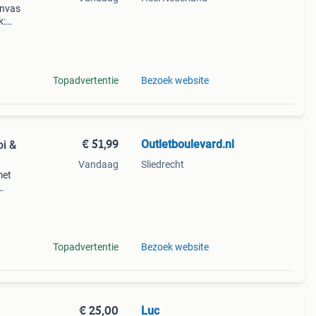
anvas
k:
Topadvertentie
Bezoek website
€ 51,99
Outletboulevard.nl
oi &
Vandaag
Sliedrecht
met
ts is
Topadvertentie
Bezoek website
€ 25,00
Luc