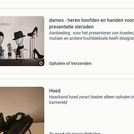
dames - heren hoofden en handen voor
presentatie sieraden
Aanbieding : voor het presenteren van hoeden
mutsen en andere hoofddeksels heeft designi
haaker prachtige hoofden in het assortiment. 
leveren heren en dames hoofden. Ook voor he
presenteren va
Ophalen of Verzenden
Hoed
Haarband hoed zwart bieden alleen ophalen i
barneveld