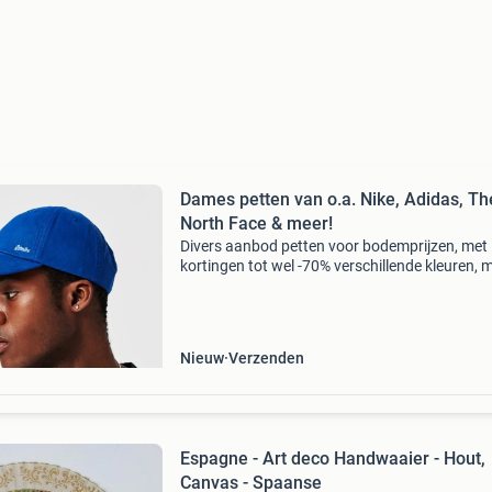
Dames petten van o.a. Nike, Adidas, Th
North Face & meer!
Divers aanbod petten voor bodemprijzen, met
kortingen tot wel -70% verschillende kleuren, 
en merken. Van o.a. Nike, adidas, the north fa
nike, adidas, the north face & meer! Stop met 
Nieuw
Verzenden
Espagne - Art deco Handwaaier - Hout,
Canvas - Spaanse