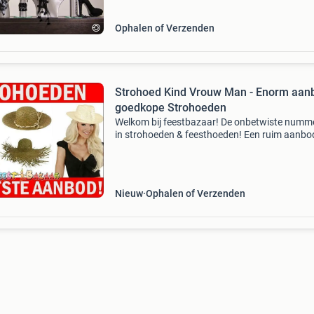
presenteren va
Ophalen of Verzenden
Strohoed Kind Vrouw Man - Enorm aan
goedkope Strohoeden
Welkom bij feestbazaar! De onbetwiste numm
in strohoeden & feesthoeden! Een ruim aanbo
goedkope strohoeden treft u bij ons aan!
Strohoeden voor jong en oud zijn beschikbaar 
meest uiteen
Nieuw
Ophalen of Verzenden