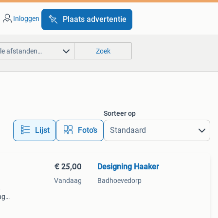
Inloggen
Plaats advertentie
lle afstanden…
Zoek
Sorteer op
Lijst
Foto’s
€ 25,00
Designing Haaker
Vandaag
Badhoevedorp
,
ng
Wij
t