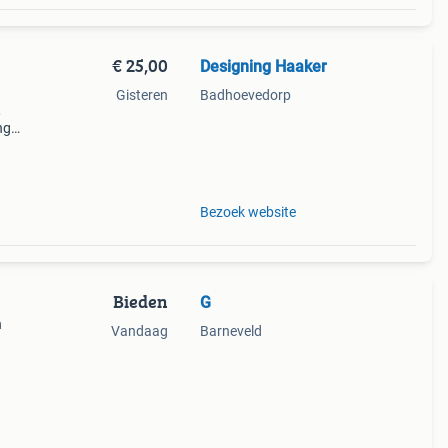
€ 25,00
Designing Haaker
Gisteren
Badhoevedorp
,
ng
Wij
t
Bezoek website
Bieden
G
n
Vandaag
Barneveld