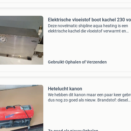
Elektrische vloeistof boot kachel 230 vo
Deze novelmatic shipline aqua heating is een
elektrische kachel die vloeistof verwarmt en
rondpompt. Je kunt hem gebruiken met radia
of in combinatie met fancoils. Hij is werkend
gedemonteerd en
Gebruikt
Ophalen of Verzenden
Hetelucht kanon
We hebben dit kanon maar een paar keer gebr
dus nog zo goed als nieuw. Brandstof: diesel
(schone of rode(gasolie)) omschrijving ge20
heteluchtkanon 20 kw het heteluchtkanon me
maximaal rendem