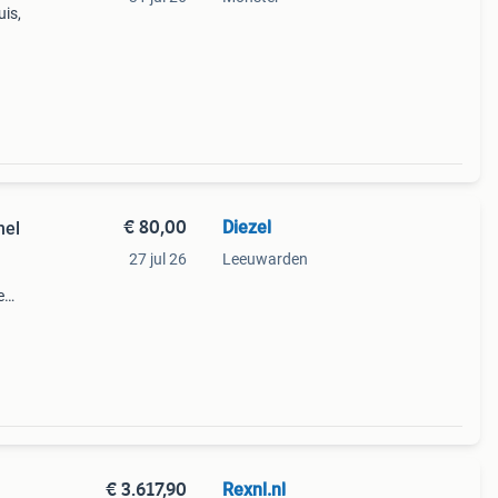
uis,
 zeer
€ 80,00
Diezel
hel
27 jul 26
Leeuwarden
e
uur
€ 3.617,90
Rexnl.nl