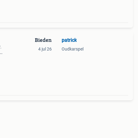
Bieden
patrick
.
4 jul 26
Oudkarspel