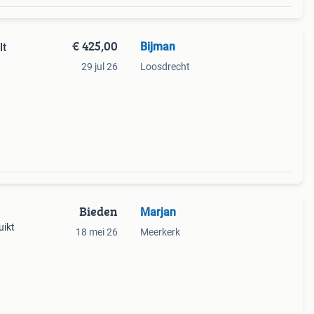
€ 425,00
Bijman
lt
29 jul 26
Loosdrecht
toren
Bieden
Marjan
uikt
18 mei 26
Meerkerk
t een