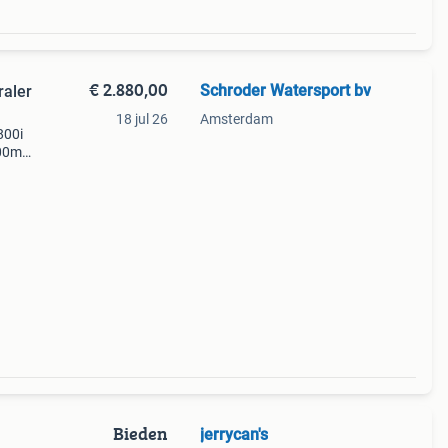
€ 2.880,00
Schroder Watersport bv
raler
18 jul 26
Amsterdam
800i
000m3
s,
e
Bieden
jerrycan's