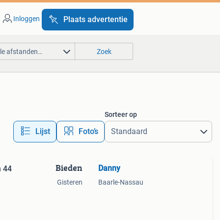
Inloggen
Plaats advertentie
lle afstanden…
Zoek
Sorteer op
Lijst
Foto’s
Bieden
Danny
n 44
Gisteren
Baarle-Nassau
tu/u)
: ca.