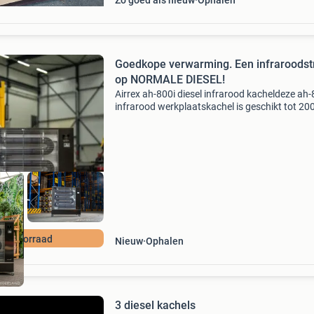
Zo goed als nieuw
Ophalen
Goedkope verwarming. Een infraroodst
op NORMALE DIESEL!
Airrex ah-800i diesel infrarood kacheldeze ah-
infrarood werkplaatskachel is geschikt tot 2
voor het verwarmen van werkplaatsen, garage
terrassen, magazijnen, industriële hallen, grot
even
Op voorraad
Nieuw
Ophalen
3 diesel kachels