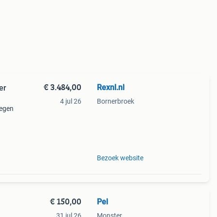
€ 3.484,00
Rexnl.nl
er
4 jul 26
Bornerbroek
legen
Bezoek website
€ 150,00
Pel
31 jul 26
Monster