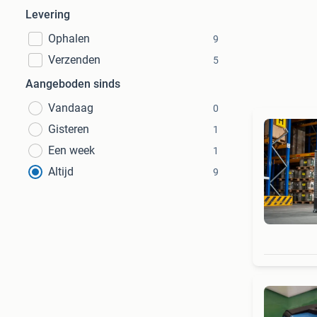
Levering
Ophalen
9
Verzenden
5
Aangeboden sinds
Vandaag
0
Gisteren
1
Een week
1
Altijd
9