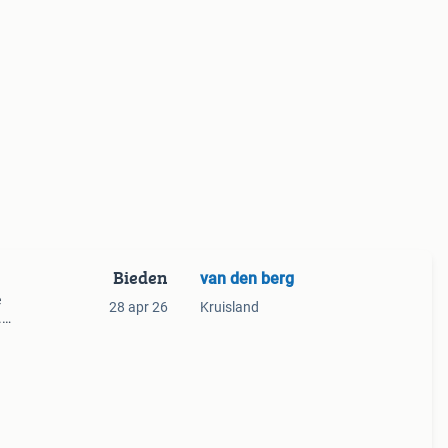
Bieden
van den berg
e
28 apr 26
Kruisland
.
aten