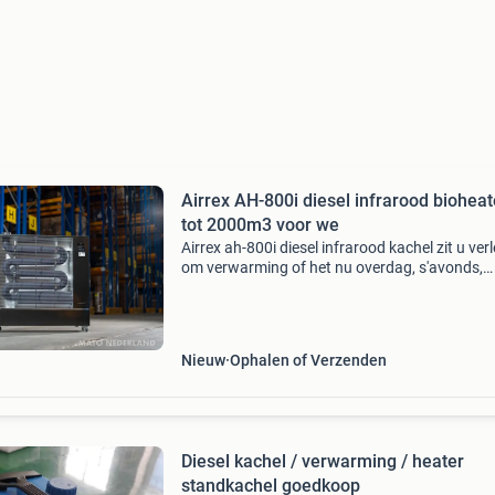
Airrex AH-800i diesel infrarood bioheat
tot 2000m3 voor we
Airrex ah-800i diesel infrarood kachel zit u ver
om verwarming of het nu overdag, s'avonds,
weekend of een feestdag is, neem dan gelijk
contact op met 06-42216741 deze ah-800i
infrarood werkp
Nieuw
Ophalen of Verzenden
Diesel kachel / verwarming / heater
standkachel goedkoop