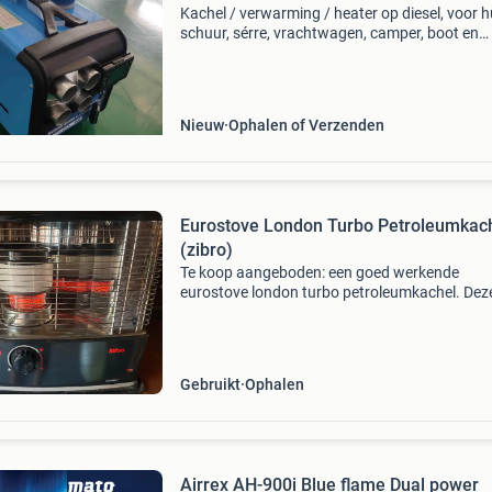
Kachel / verwarming / heater op diesel, voor h
schuur, sérre, vrachtwagen, camper, boot en
caravan. Met afstandsbediening. Verwarmt in
korte tijd middelgrote ruimte! Zeer zuinig en
handzaam m
Nieuw
Ophalen of Verzenden
Eurostove London Turbo Petroleumkac
(zibro)
Te koop aangeboden: een goed werkende
eurostove london turbo petroleumkachel. Dez
kachel is ideaal voor het snel en efficiënt
verwarmen van ruimtes zoals een garage, sch
of werkplaats. De kachel i
Gebruikt
Ophalen
Airrex AH-900i Blue flame Dual power