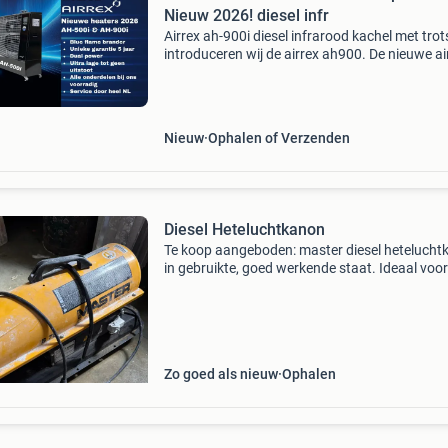
Nieuw 2026! diesel infr
Airrex ah-900i diesel infrarood kachel met trot
introduceren wij de airrex ah900. De nieuwe ai
heaters van 2026. Volledig vernieuwde blue fl
brander unieke garantie van 5 jaar! Dual powe
Mod
Nieuw
Ophalen of Verzenden
Diesel Heteluchtkanon
Te koop aangeboden: master diesel hetelucht
in gebruikte, goed werkende staat. Ideaal voor
verwarmen van werkplaatsen, schuren, garag
loodsen of bouwplaatsen. Ook geschikt voor 
drogen
Zo goed als nieuw
Ophalen