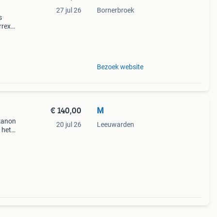
27 jul 26
Bornerbroek
s
rrex
ame-
r.
Bezoek website
€ 140,00
M
kanon
20 jul 26
Leeuwarden
 het
es,
het