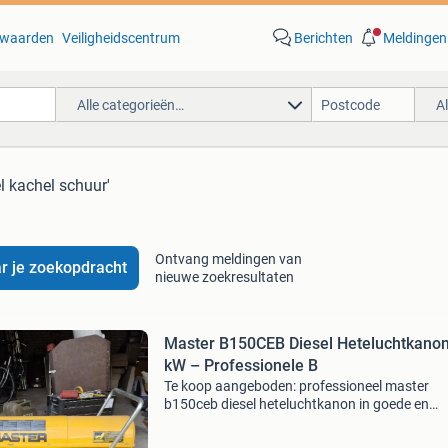
waarden
Veiligheidscentrum
Berichten
Meldingen
Alle categorieën…
A
el kachel schuur'
Ontvang meldingen van
r je zoekopdracht
nieuwe zoekresultaten
Master B150CEB Diesel Heteluchtkano
kW – Professionele B
Te koop aangeboden: professioneel master
b150ceb diesel heteluchtkanon in goede en
werkende staat. Vermogen: 44 kw (150.000 B
230 volt tankinhoud: 51 liter brandstofverbruik