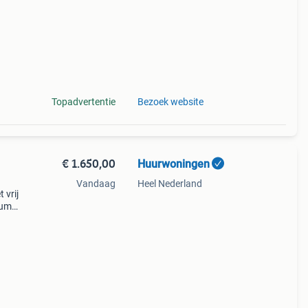
Topadvertentie
Bezoek website
€ 1.650,00
Huurwoningen
Vandaag
Heel Nederland
 vrij
rum
tement
 vold