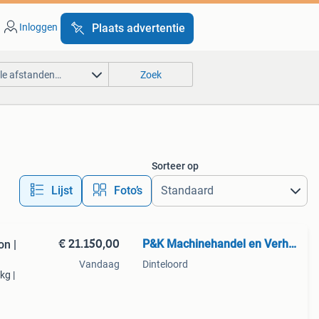
Inloggen
Plaats advertentie
lle afstanden…
Zoek
Sorteer op
Lijst
Foto’s
€ 21.150,00
P&K Machinehandel en Verhuur
on |
Vandaag
Dinteloord
kg |
erk.