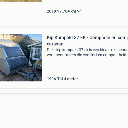
achter
2019
97.764
km
Kip Kompakt 37 EK - Compacte en comp
caravan
Deze kip kompakt 37 ek is een ideale reisgeno
voor avonturiers die comfort en compactheid
waarderen. Met zijn handige formaat is hij
gemakkelijk te manoeuvreren en te stallen.
Binnenin biedt de cara
1996
Tot 4 meter