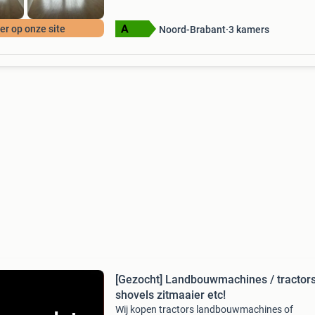
r op onze site
Noord-Brabant
3
kamers
[Gezocht] Landbouwmachines / tractor
shovels zitmaaier etc!
Wij kopen tractors landbouwmachines of