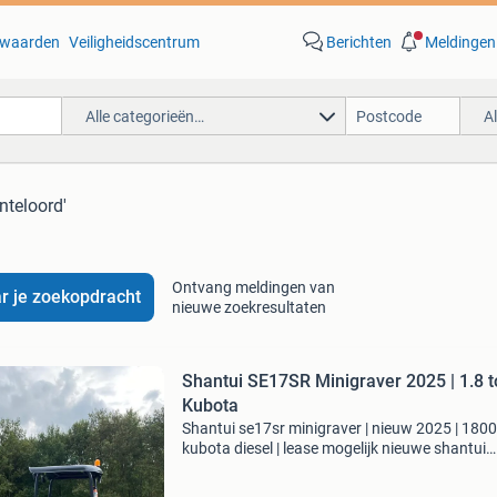
waarden
Veiligheidscentrum
Berichten
Meldingen
Alle categorieën…
A
inteloord'
Ontvang meldingen van
r je zoekopdracht
nieuwe zoekresultaten
Shantui SE17SR Minigraver 2025 | 1.8 t
Kubota
Shantui se17sr minigraver | nieuw 2025 | 1800
kubota diesel | lease mogelijk nieuwe shantui
se17sr minigraver (bouwjaar 2025, 0 uur) –
compacte, krachtige machine voor dagelijks w