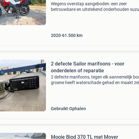
Wegens overstap aangeboden: een zeer
betrouwbare en uitstekend onderhouden suzuk
strom 1050xt (eerste eigenaar) uit het bouwja
2020. Deze krachtige allroad motor heeft
momenteel 61.500 Kilometer
2020
61.500
km
2 defecte Sailor marifoons - voor
onderdelen of reparatie
2 defecte marifoons, tegen elk aannemelijk bo
groene heeft waterschade gehad en maakt zel
geluid als het uit staat en de zwarte heeft 24v
gekregen ipv 12v omdat de omvormer kapot g
Afhalen i
Gebruikt
Ophalen
Mooie Biod 370 TL met Mover