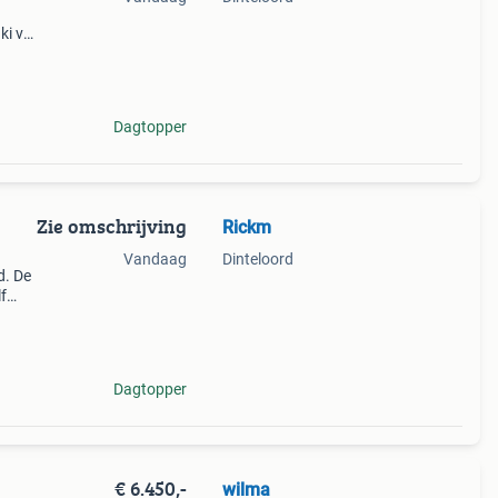
i v-
ar
Dagtopper
Zie omschrijving
Rickm
Vandaag
Dinteloord
d. De
f
ing.
Dagtopper
€ 6.450,-
wilma