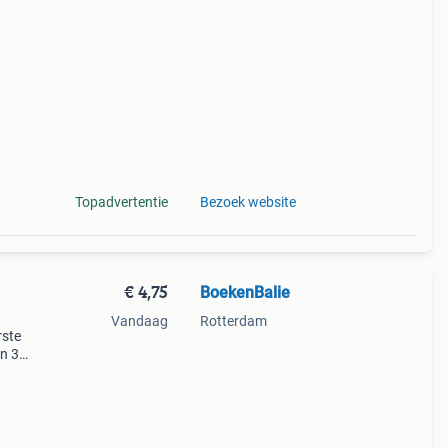
! Met
ag
Topadvertentie
Bezoek website
€ 4,75
BoekenBalie
Vandaag
Rotterdam
rste
en 30
ag