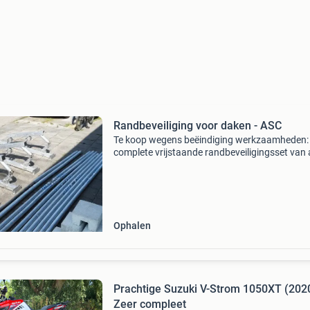
Randbeveiliging voor daken - ASC
Te koop wegens beëindiging werkzaamheden:
complete vrijstaande randbeveiligingsset van
group, geschikt voor tijdelijke randbeveiliging b
platte daken, renovatie- en bouwprojecten.
Specificaties
Ophalen
Prachtige Suzuki V-Strom 1050XT (202
Zeer compleet