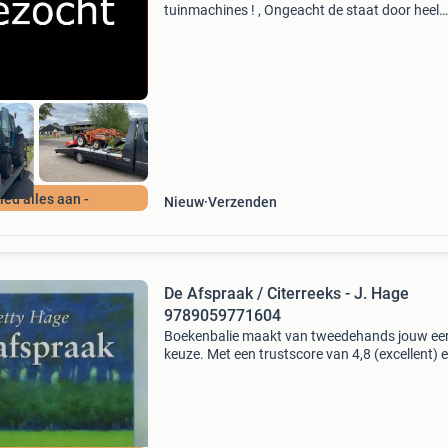
tuinmachines ! , Ongeacht de staat door heel
nederland / belgie / duitsland /biedt alles aan 
schade, oud en defect, sloper, nieuwstaat gra
alles aanbiede
Bied alles aan -
Nieuw
Verzenden
De Afspraak / Citerreeks - J. Hage
9789059771604
Boekenbalie maakt van tweedehands jouw ee
keuze. Met een trustscore van 4,8 (excellent) 
dagen retour garantie maken we dat iedere d
waar. Bestel direct op onze website! Titel: de
afspraak