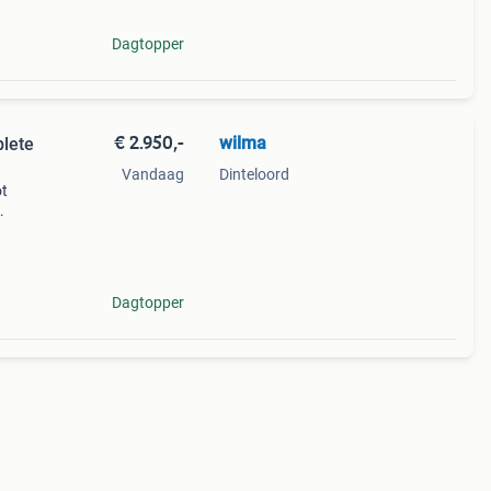
Dagtopper
€ 2.950,-
wilma
lete
Vandaag
Dinteloord
ot
Dagtopper