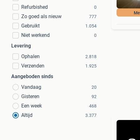
Refurbished
0
Mee
Zo goed als nieuw
777
Gebruikt
1.054
Niet werkend
0
Levering
Ophalen
2.818
Verzenden
1.925
Aangeboden sinds
Vandaag
20
Gisteren
92
Een week
468
Altijd
3.377