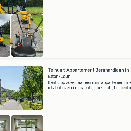
Uitgerust me
rijs kwaliteit
Te huur: Appartement Bernhardlaan in
Etten-Leur
Bent u op zoek naar een ruim appartement met
uitzicht over een prachtig park, nabij het cent
van etten-leur?dit zeer ruim opgezette appar
op de begane grond van een senioren complex