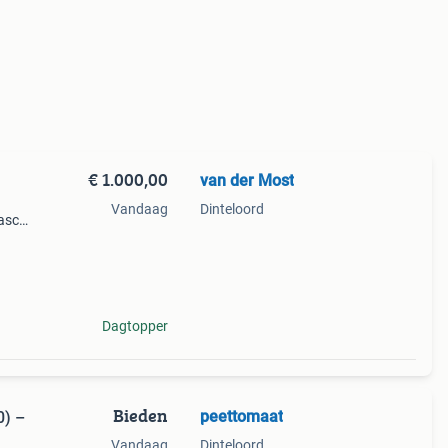
€ 1.000,00
van der Most
Vandaag
Dinteloord
 asc
ij
Dagtopper
Bieden
peettomaat
0) –
Vandaag
Dinteloord