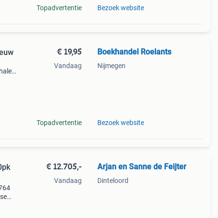
Topadvertentie
Bezoek website
€ 19,95
Boekhandel Roelants
ieuw
Vandaag
Nijmegen
halen
g
14.00
Topadvertentie
Bezoek website
€ 12.705,-
Arjan en Sanne de Feijter
0pk
Vandaag
Dinteloord
7764
ise
 de