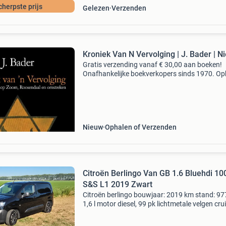
cherpste prijs
Gelezen
Verzenden
Kroniek Van N Vervolging | J. Bader | N
Gratis verzending vanaf € 30,00 aan boeken!
Onafhankelijke boekverkopers sinds 1970. Op
in onze boekhandel in nijmegen of dezelfde da
verstuurd bij bestellingen van ma t/m vr voor 
Uur
Nieuw
Ophalen of Verzenden
Citroën Berlingo Van GB 1.6 Bluehdi 10
S&S L1 2019 Zwart
Citroën berlingo bouwjaar: 2019 km stand: 9
1,6 l motor diesel, 99 pk lichtmetale velgen cru
controle centrale deurvergrendeling gesloten
cabine kleine beschadiging (deukje) rechts op