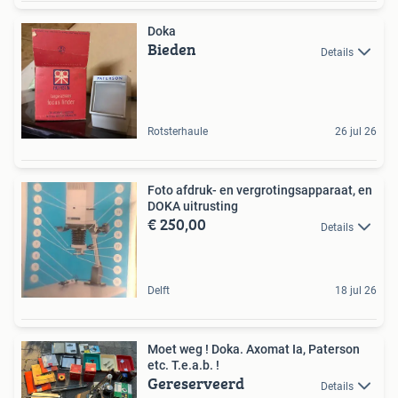
Doka
Bieden
Details
Rotsterhaule
26 jul 26
Foto afdruk- en vergrotingsapparaat, en
DOKA uitrusting
€ 250,00
Details
Delft
18 jul 26
Moet weg ! Doka. Axomat Ia, Paterson
etc. T.e.a.b. !
Gereserveerd
Details