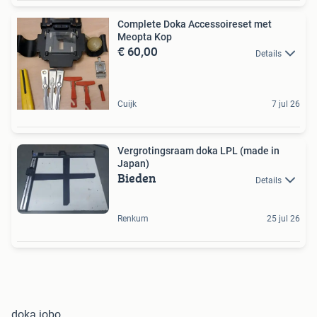
Complete Doka Accessoireset met
Meopta Kop
€ 60,00
Details
Cuijk
7 jul 26
Vergrotingsraam doka LPL (made in
Japan)
Bieden
Details
Renkum
25 jul 26
doka jobo