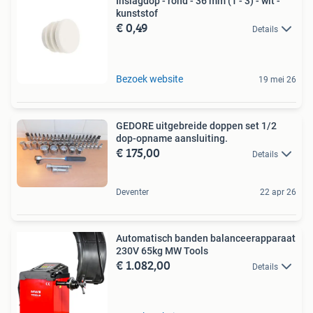
Inslagdop - rond - 36 mm (1 - 3) - wit -
kunststof
€ 0,49
Details
Bezoek website
19 mei 26
GEDORE uitgebreide doppen set 1/2
dop-opname aansluiting.
€ 175,00
Details
Deventer
22 apr 26
Automatisch banden balanceerapparaat
230V 65kg MW Tools
€ 1.082,00
Details