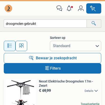
Alle categorieën…
Sorteer op
Alle afstanden…
Bewaar je zoekopdracht
Filters
Nexxt Elektrische Droogmolen 17m -
Zwart
€ 69,99
Details
Topadvertentie