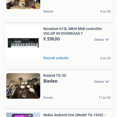
Deurne
4 jul 26
Novation 61SL MKIII Midi controller
VOLOP IN VOORRAAD !!
€ 539,00
Details
Bezoek website
4 jul 26
Roland TD-20
Bieden
Details
Duiven
17 jul 26
Nokia Android One (Model TA-1043) -