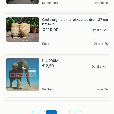
Minnertsga
Eergisteren
Grote orginele marokkaanse drum 37 cm
h x 47 b
€ 110,00
Details
Sneek
26 mei 26
the DRUM
€ 2,50
Details
Wijchen
27 jul 26