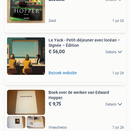
Zeist
1 jul 26
Le Yack - Petit-déjeuner avec locéan –
Signée – Édition
€ 56,00
Details
Bezoek website
1 jul 26
Boek over de werken van Edward
Hopper.
€ 9,75
Details
Vriescheloo
7 jul 26