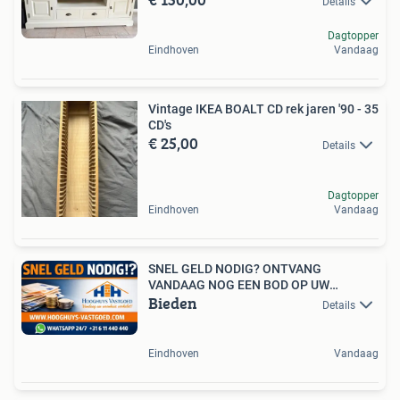
Details
Dagtopper
Eindhoven
Vandaag
Vintage IKEA BOALT CD rek jaren '90 - 35
CD's
€ 25,00
Details
Dagtopper
Eindhoven
Vandaag
SNEL GELD NODIG? ONTVANG
VANDAAG NOG EEN BOD OP UW
Bieden
WONING!
Details
Eindhoven
Vandaag