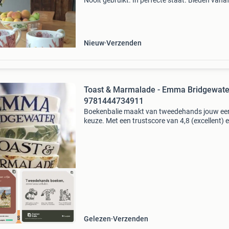
Nooit gebruikt. In perfecte staat. Bieden vanaf
50,- voor de set.
Nieuw
Verzenden
Toast & Marmalade - Emma Bridgewate
9781444734911
Boekenbalie maakt van tweedehands jouw ee
keuze. Met een trustscore van 4,8 (excellent) 
dagen retour garantie maken we dat iedere d
waar. Bestel direct op onze website! Titel: toas
cherpste prijs
Gelezen
Verzenden