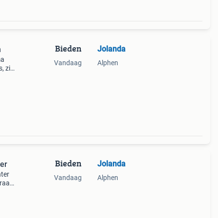
Bieden
Jolanda
h
ma
Vandaag
Alphen
, zie
naf €
Bieden
Jolanda
er
ter
Vandaag
Alphen
graag
dt