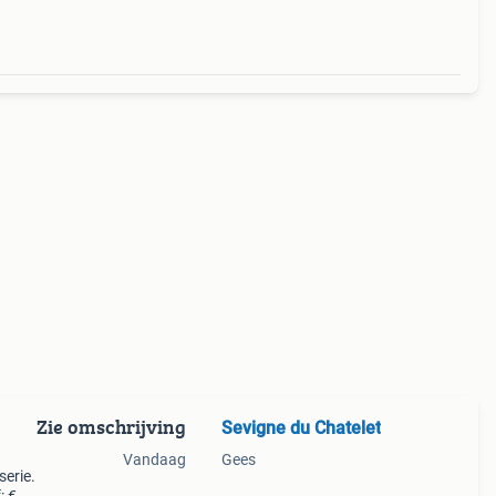
Zie omschrijving
Sevigne du Chatelet
Vandaag
Gees
erie.