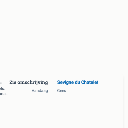
Zie omschrijving
Sevigne du Chatelet
s
ls.
Vandaag
Gees
anaf: