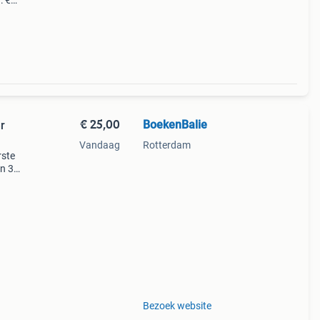
: €
€ 25,00
BoekenBalie
r
Vandaag
Rotterdam
rste
en 30
ag
t &
Bezoek website