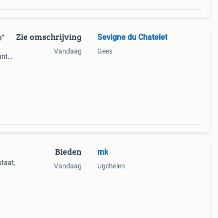
Zie omschrijving
Sevigne du Chatelet
e"
Vandaag
Gees
unt
 €
Bieden
mk
g
taat,
Vandaag
Ugchelen