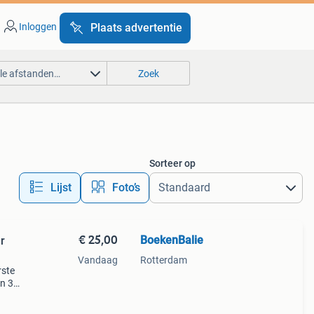
Inloggen
Plaats advertentie
lle afstanden…
Zoek
Sorteer op
Lijst
Foto’s
€ 25,00
BoekenBalie
r
Vandaag
Rotterdam
rste
en 30
ag
t &