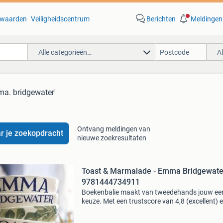
waarden
Veiligheidscentrum
Berichten
Meldingen
Alle categorieën…
A
ma. bridgewater'
Ontvang meldingen van
r je zoekopdracht
nieuwe zoekresultaten
Toast & Marmalade - Emma Bridgewate
9781444734911
Boekenbalie maakt van tweedehands jouw ee
keuze. Met een trustscore van 4,8 (excellent) 
dagen retour garantie maken we dat iedere d
waar. Bestel direct op onze website! Titel: toas