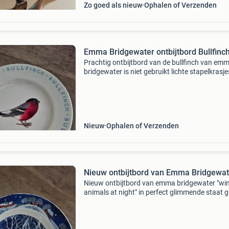
Zo goed als nieuw
Ophalen of Verzenden
Emma Bridgewater ontbijtbord Bullfinc
Prachtig ontbijtbord van de bullfinch van em
bridgewater is niet gebruikt lichte stapelkrasjes
laatste foto graag bieden bij de advertentie va
37,50 wordt zorgvuldig verpakt verzonden
Nieuw
Ophalen of Verzenden
Nieuw ontbijtbord van Emma Bridgewat
Nieuw ontbijtbord van emma bridgewater "win
animals at night" in perfect glimmende staat 
bieden bij de advertertentie vanaf €37,50 wor
zorgvuldig verpakt verzonden kijk ook e