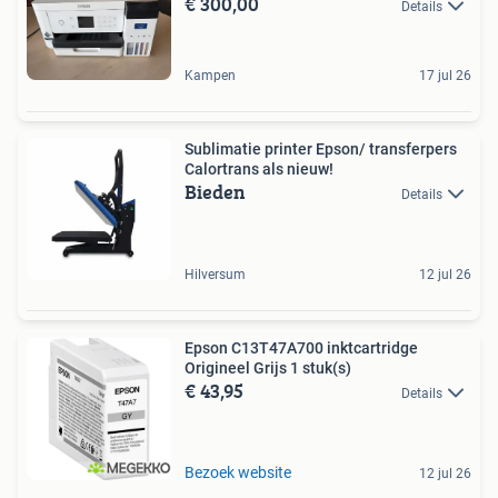
€ 300,00
Details
Kampen
17 jul 26
Sublimatie printer Epson/ transferpers
Calortrans als nieuw!
Bieden
Details
Hilversum
12 jul 26
Epson C13T47A700 inktcartridge
Origineel Grijs 1 stuk(s)
€ 43,95
Details
Bezoek website
12 jul 26