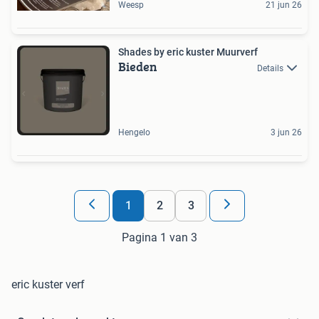
Weesp
21 jun 26
Shades by eric kuster Muurverf
Bieden
Details
Hengelo
3 jun 26
1
2
3
Pagina 1 van 3
eric kuster verf