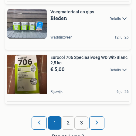
Voegmateriaal en gips
Bieden
Details
Waddinxveen
12 jul 26
Eurocol 706 Speciaalvoeg WD Wit/Blanc
2,5 kg
€ 5,00
Details
Rijswijk
6 jul 26
1
2
3