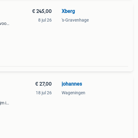
€ 245,00
Xberg
8 jul 26
's-Gravenhage
 voor
€ 27,00
johannes
18 jul 26
Wageningen
jm is
r