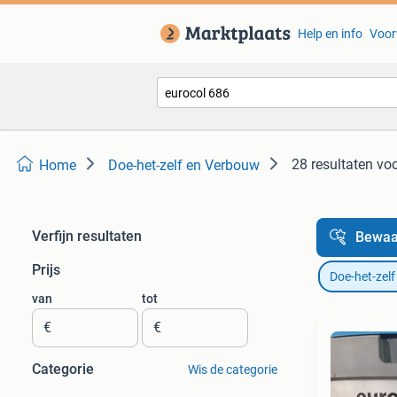
Help en info
Voor
28 resultaten
voo
Home
Doe-het-zelf en Verbouw
Verfijn resultaten
Bewaa
Prijs
Doe-het-zel
van
tot
€
€
Categorie
Wis de categorie