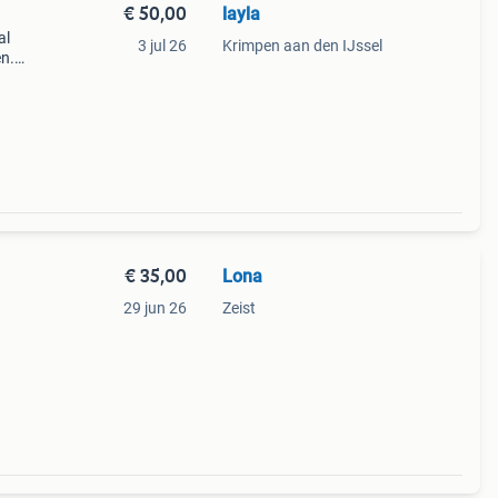
€ 50,00
layla
al
3 jul 26
Krimpen aan den IJssel
en.
€ 35,00
Lona
29 jun 26
Zeist