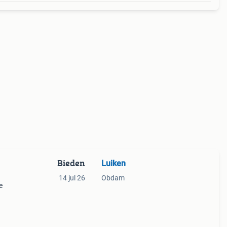
Bieden
Luiken
14 jul 26
Obdam
e
voor