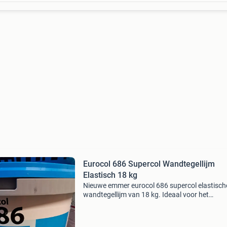
Eurocol 686 Supercol Wandtegellijm
Elastisch 18 kg
Nieuwe emmer eurocol 686 supercol elastisch
wandtegellijm van 18 kg. Ideaal voor het
bevestigen van wandtegels op diverse
ondergronden. De lijm is elastisch, wat zorgt 
een duurzame hechting en i