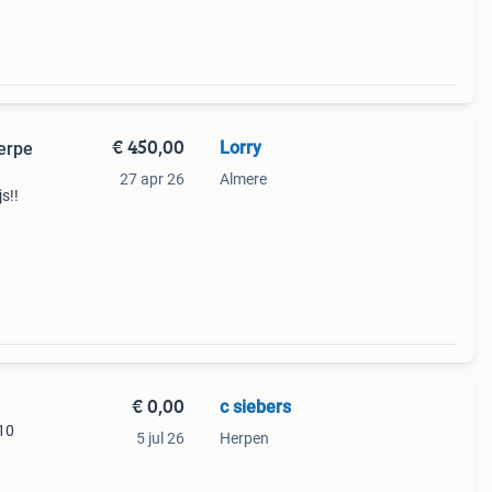
€ 450,00
Lorry
herpe
27 apr 26
Almere
s!!
€ 0,00
c siebers
 10
5 jul 26
Herpen