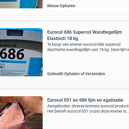
Nieuw
Ophalen
Eurocol 686 Supercol Wandtegellijm
Elastisch 18 kg
Te koop: een emmer eurocol 686 supercol
elastische wandtegellijm van 18 kg. Deze lijm i
ideaal voor het plaatsen van wandtegels en bi
een sterke, flexibele hechting. De emmer is
geopend, maar de i
Gebruikt
Ophalen of Verzenden
Eurocol 051 en 686 lijm en egalisatie
Aangeboden: diverse emmers eurocol product
Het betreft eurocol 051 (roze) deze emmer is
aangebroken en eurocol 686 is ook aangebro
(blauw/wit). En 1 emmer is nog dicht. Haast n
er zit nog e