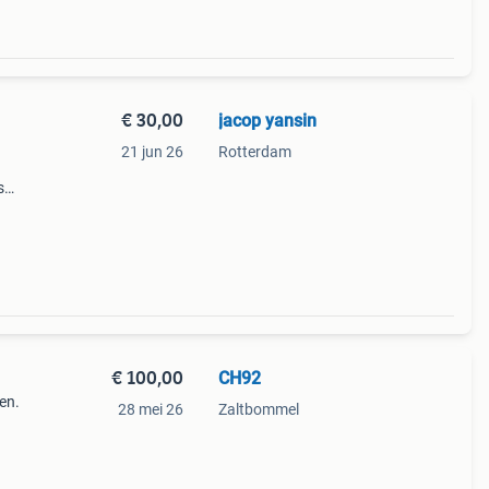
€ 30,00
jacop yansin
21 jun 26
Rotterdam
s
edt
€ 100,00
CH92
en.
28 mei 26
Zaltbommel
ken
ieuw,