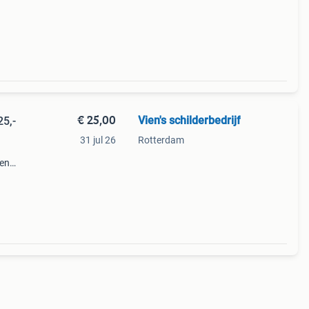
€ 25,00
Vien's schilderbedrijf
25,-
31 jul 26
Rotterdam
sen
en
 pst.