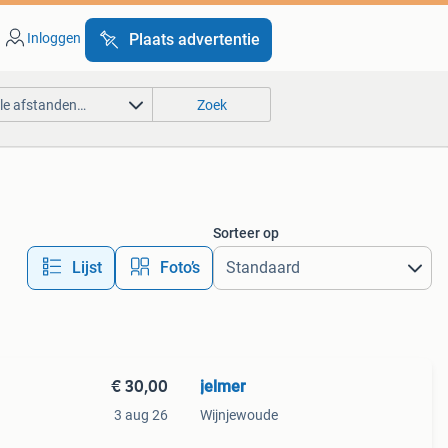
Inloggen
Plaats advertentie
lle afstanden…
Zoek
Sorteer op
Lijst
Foto’s
€ 30,00
jelmer
3 aug 26
Wijnjewoude