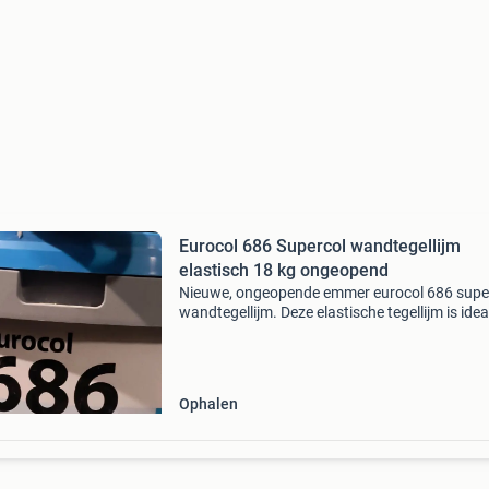
Eurocol 686 Supercol wandtegellijm
elastisch 18 kg ongeopend
Nieuwe, ongeopende emmer eurocol 686 supe
wandtegellijm. Deze elastische tegellijm is idea
voor het plaatsen van wandtegels en biedt ee
sterke en duurzame hechting. De emmer beva
kg lijm, p
Ophalen