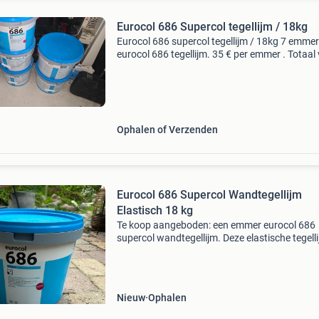
Eurocol 686 Supercol tegellijm / 18kg
Eurocol 686 supercol tegellijm / 18kg 7 emmer
eurocol 686 tegellijm. 35 € per emmer . Totaal
7 emmer 245€
Ophalen of Verzenden
Eurocol 686 Supercol Wandtegellijm
Elastisch 18 kg
Te koop aangeboden: een emmer eurocol 686
supercol wandtegellijm. Deze elastische tegelli
ideaal voor het verlijmen van wandtegels en is
geschikt voor diverse ondergronden. De emme
bevat 18 kg l
Nieuw
Ophalen