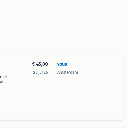
€ 45,00
yous
23 jul 26
Amsterdam
rcol
al
n
t 18