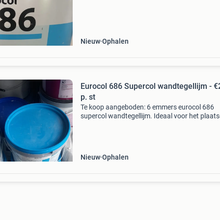
Nieuw
Ophalen
Eurocol 686 Supercol wandtegellijm - €
p. st
Te koop aangeboden: 6 emmers eurocol 686
supercol wandtegellijm. Ideaal voor het plaat
van wandtegels. De lijm is van hoge kwaliteit 
zorgt voor een sterke hechting. Prijs voor €25,-
.
Nieuw
Ophalen