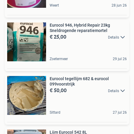
Weert
28 jun 26
Eurocol 946, Hybrid Repair 23kg
Sneldrogende reparatiemortel
€ 25,00
Details
Zoetermeer
29 jul 26
Eurocol tegellijm 682 & eurocol
099voorstrijk
€ 50,00
Details
Sittard
27 jul 26
Lijm Eurocol 542 8L