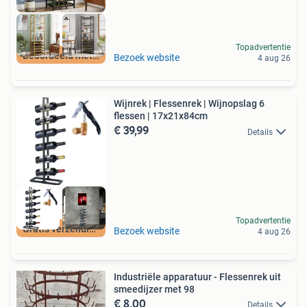
Topadvertentie
Beoordeeld met 9+
Bezoek website
4 aug 26
Wijnrek | Flessenrek | Wijnopslag 6
flessen | 17x21x84cm
€ 39,99
Details
Topadvertentie
Gratis verzending
Bezoek website
4 aug 26
Industriële apparatuur - Flessenrek uit
smeedijzer met 98
€ 8,00
Details