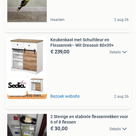
Haarlem
2 aug 26
Keukenkast met Schuifdeur en
Flessenrek– Wit Dressoir 80×39×
€ 239,00
Details
Beoordeeld met 9+
Bezoek website
2 aug 26
2 Stevige en stabiele flessenrekken voor
6 of 8 flessen
€ 30,00
Details