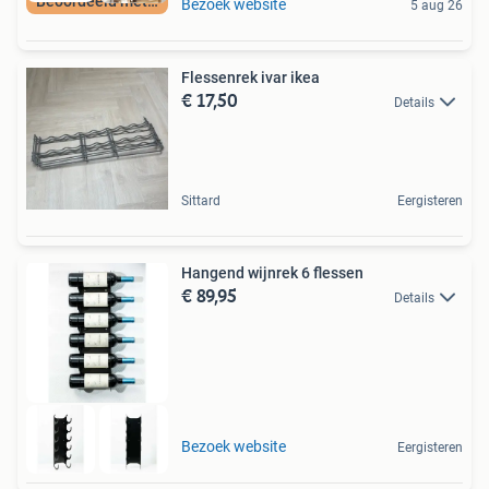
Beoordeeld met 9+
Bezoek website
5 aug 26
Flessenrek ivar ikea
€ 17,50
Details
Sittard
Eergisteren
Hangend wijnrek 6 flessen
€ 89,95
Details
Bezoek website
Eergisteren