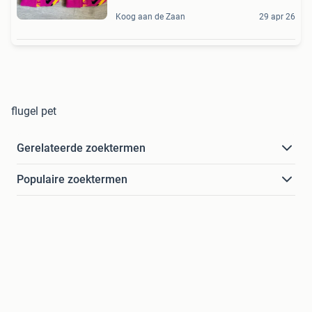
Koog aan de Zaan
29 apr 26
flugel pet
Gerelateerde zoektermen
Populaire zoektermen