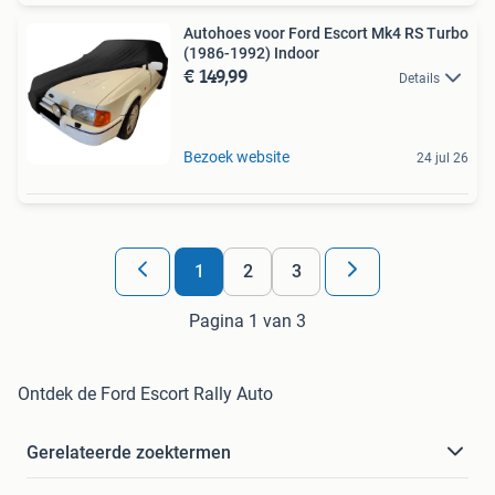
Autohoes voor Ford Escort Mk4 RS Turbo
(1986-1992) Indoor
€ 149,99
Details
Bezoek website
24 jul 26
1
2
3
Pagina 1 van 3
Ontdek de Ford Escort Rally Auto
Gerelateerde zoektermen