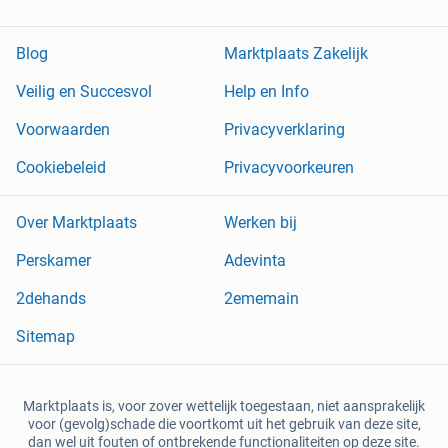
Blog
Marktplaats Zakelijk
Veilig en Succesvol
Help en Info
Voorwaarden
Privacyverklaring
Cookiebeleid
Privacyvoorkeuren
Over Marktplaats
Werken bij
Perskamer
Adevinta
2dehands
2ememain
Sitemap
Marktplaats is, voor zover wettelijk toegestaan, niet aansprakelijk
voor (gevolg)schade die voortkomt uit het gebruik van deze site,
dan wel uit fouten of ontbrekende functionaliteiten op deze site.