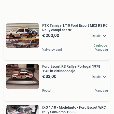
FTX Tamiya 1/10 Ford Escort MK2 RS RC
Rally compl set rtr
€ 200,00
Details
Dagtopper
Valkenswaard
Vandaag
Ford Escort RS Rallye Portugal 1978
1:43 in vitrinedoosje
€ 32,00
Details
Reusel
Vandaag
IXO 1:18 - Modelauto - Ford Escort WRC
rally SanRemo 1998 -