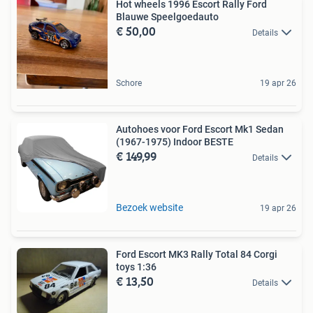
Hot wheels 1996 Escort Rally Ford
Blauwe Speelgoedauto
€ 50,00
Details
Schore
19 apr 26
Autohoes voor Ford Escort Mk1 Sedan
(1967-1975) Indoor BESTE
€ 149,99
Details
Bezoek website
19 apr 26
Ford Escort MK3 Rally Total 84 Corgi
toys 1:36
€ 13,50
Details