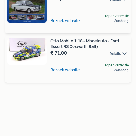
Topadvertentie
Bezoek website
Vandaag
Otto Mobile 1:18 - Modelauto - Ford
Escort RS Cosworth Rally
€ 71,00
Details
Topadvertentie
Bezoek website
Vandaag