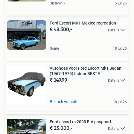
Oisterwijk
15 jul 26
Ford Escort MK1 Mexico recreation
€ 43.500,-
Details
Goirle
18 jul 26
Autohoes voor Ford Escort Mk1 Sedan
(1967-1975) Indoor BESTE
€ 149,99
Details
Bezoek website
18 jul 26
Ford escort rs 2000 FIA paspoort
€ 25.000,-
Details