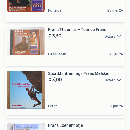
Rotterdam
23 mei 26
Frans Theunisz – Toer de Frans
€ 3,50
Details
Gendringen
23 jul 26
Sportklimtraining - Frans Melsken
€ 5,00
Details
Beilen
3 jun 26
Frans Loenenhofje