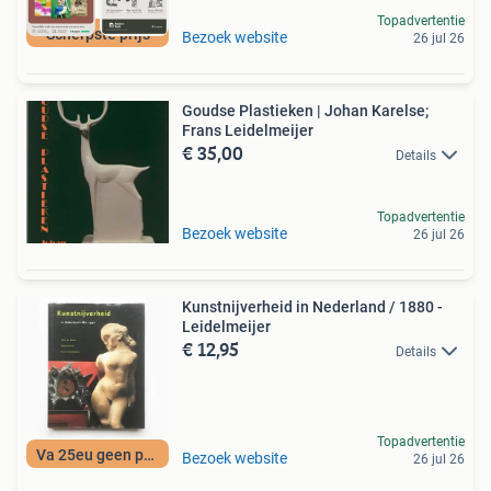
Topadvertentie
Scherpste prijs
Bezoek website
26 jul 26
Goudse Plastieken | Johan Karelse;
Frans Leidelmeijer
€ 35,00
Details
Topadvertentie
Bezoek website
26 jul 26
Kunstnijverheid in Nederland / 1880 -
Leidelmeijer
€ 12,95
Details
Topadvertentie
Va 25eu geen porto
Bezoek website
26 jul 26