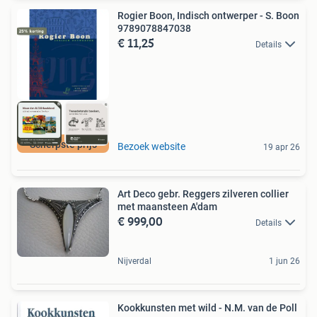
Rogier Boon, Indisch ontwerper - S. Boon
9789078847038
€ 11,25
Details
Scherpste prijs
Bezoek website
19 apr 26
Art Deco gebr. Reggers zilveren collier
met maansteen A'dam
€ 999,00
Details
Nijverdal
1 jun 26
Kookkunsten met wild - N.M. van de Poll