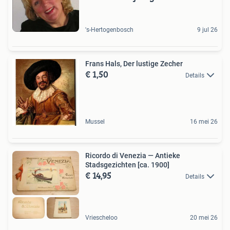
's-Hertogenbosch
9 jul 26
Frans Hals, Der lustige Zecher
€ 1,50
Details
Mussel
16 mei 26
Ricordo di Venezia — Antieke
Stadsgezichten [ca. 1900]
€ 14,95
Details
Vriescheloo
20 mei 26