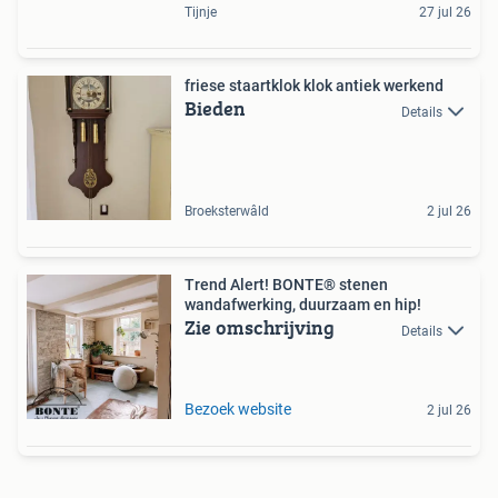
Tijnje
27 jul 26
friese staartklok klok antiek werkend
Bieden
Details
Broeksterwâld
2 jul 26
Trend Alert! BONTE® stenen
wandafwerking, duurzaam en hip!
Zie omschrijving
Details
Bezoek website
2 jul 26