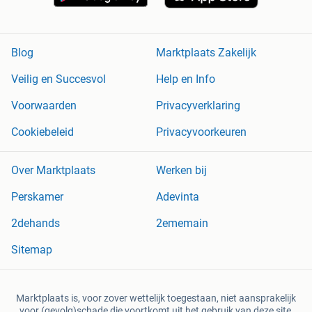
Blog
Marktplaats Zakelijk
Veilig en Succesvol
Help en Info
Voorwaarden
Privacyverklaring
Cookiebeleid
Privacyvoorkeuren
Over Marktplaats
Werken bij
Perskamer
Adevinta
2dehands
2ememain
Sitemap
Marktplaats is, voor zover wettelijk toegestaan, niet aansprakelijk
voor (gevolg)schade die voortkomt uit het gebruik van deze site,