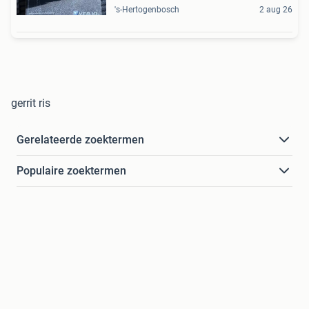
's-Hertogenbosch
2 aug 26
gerrit ris
Gerelateerde zoektermen
Populaire zoektermen