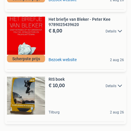
2 aug 26
Het briefje van Bleker - Peter Kee
9789025439620
€ 8,00
Details
Scherpste prijs
Bezoek website
2 aug 26
RIS boek
€ 10,00
Details
Tilburg
2 aug 26