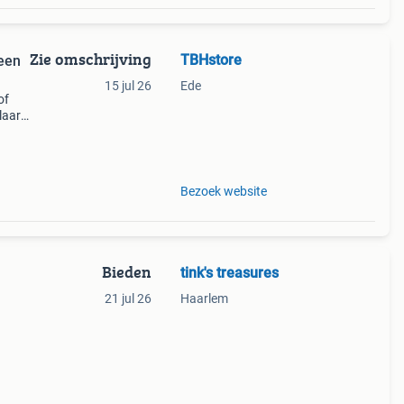
Zie omschrijving
TBHstore
 een
15 jul 26
Ede
of
aar,
e in
 star
Bezoek website
Bieden
tink's treasures
21 jul 26
Haarlem