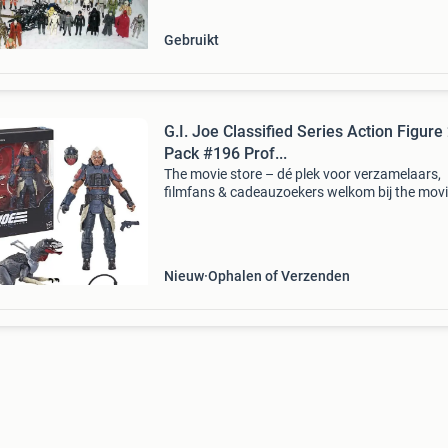
w
Gebruikt
G.I. Joe Classified Series Action Figure 
Pack #196 Prof...
The movie store – dé plek voor verzamelaars,
filmfans & cadeauzoekers welkom bij the mov
store , sinds 2002 hét adres voor film merchan
collectibles en action figures ! Wat begon als e
Nieuw
Ophalen of Verzenden