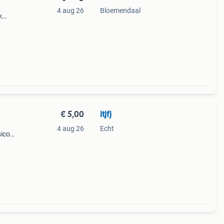
4 aug 26
Bloemendaal
k
€ 5,00
itjfj
4 aug 26
Echt
sico