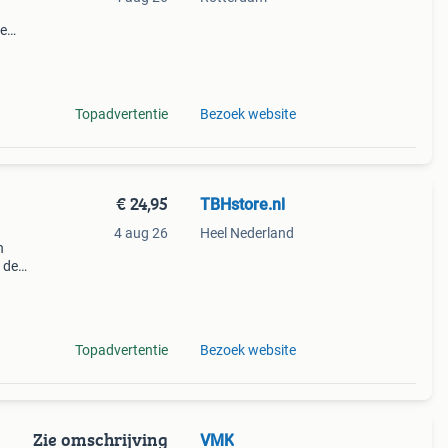
ie
dise ,
en f
Topadvertentie
Bezoek website
€ 24,95
TBHstore.nl
4 aug 26
Heel Nederland
n
: de
kaart
Topadvertentie
Bezoek website
Zie omschrijving
VMK