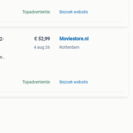
Topadvertentie
Bezoek website
€ 52,99
Moviestore.nl
2-
4 aug 26
Rotterdam
ie
dise ,
en f
Topadvertentie
Bezoek website