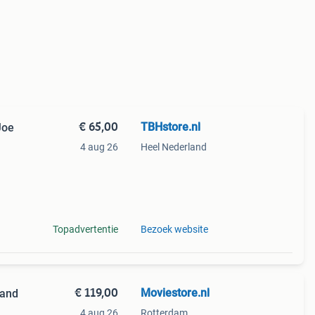
€ 65,00
TBHstore.nl
Joe
4 aug 26
Heel Nederland
er
ons
Topadvertentie
Bezoek website
€ 119,00
Moviestore.nl
 and
4 aug 26
Rotterdam