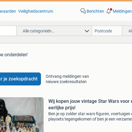
waarden
Veiligheidscentrum
Berichten
Meldingen
Alle categorieën…
A
joe onderdelen'
Ontvang meldingen van
r je zoekopdracht
nieuwe zoekresultaten
Wij kopen jouw vintage Star Wars voor
eerlijke prijs!
Ben je op zolder star wars figuren, voertuigen 
playsets tegengekomen of ben je een verzamel
maar wens je te verkopen? We hebben interess
zowel kleine starwars verzamelingen als grote