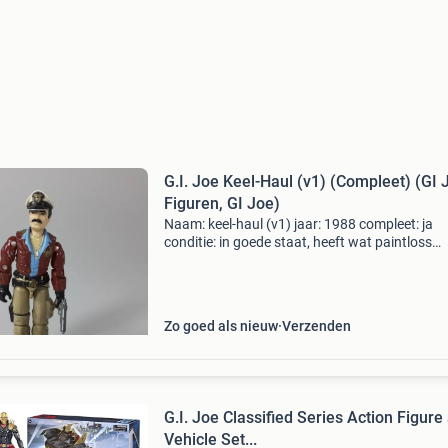
G.I. Joe Keel-Haul (v1) (Compleet) (GI 
Figuren, GI Joe)
Naam: keel-haul (v1) jaar: 1988 compleet: ja
conditie: in goede staat, heeft wat paintloss
bijzonderheden: in 1989 was hij beschikbaar p
postorder als onderdeel van de "special missi
drivers
Zo goed als nieuw
Verzenden
G.I. Joe Classified Series Action Figure
Vehicle Set...