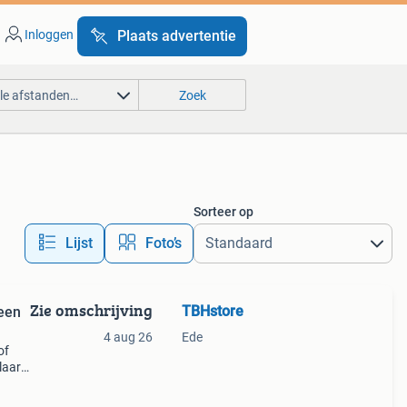
Inloggen
Plaats advertentie
lle afstanden…
Zoek
Sorteer op
Lijst
Foto’s
Zie omschrijving
TBHstore
 een
4 aug 26
Ede
of
aar,
e in
 star