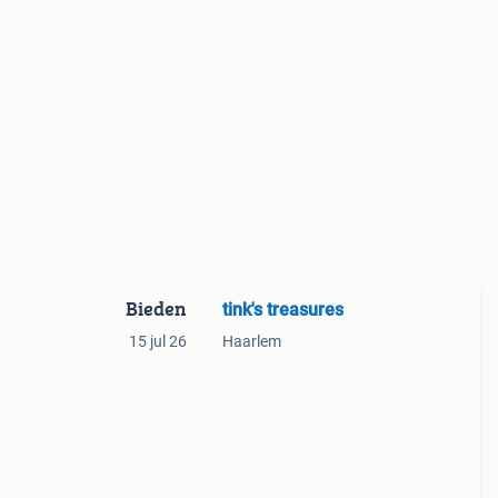
Bieden
tink's treasures
15 jul 26
Haarlem