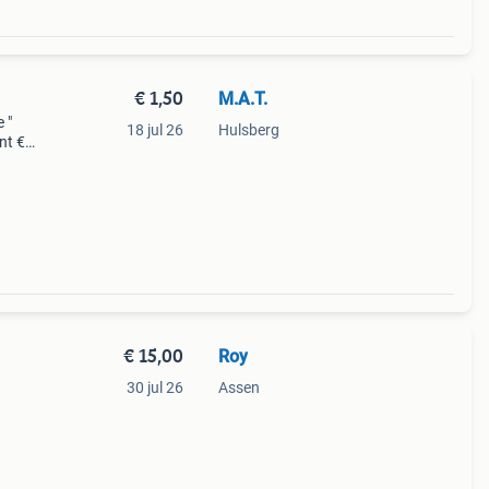
€ 1,50
M.A.T.
 "
18 jul 26
Hulsberg
nt €
kijk
€ 15,00
Roy
30 jul 26
Assen