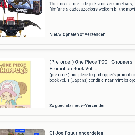
The movie store – dé plek voor verzamelaars,
filmfans & cadeauzoekers welkom bij the mov
store , sinds 2002 hét adres voor film merchan
collectibles en action figures ! Wat begon als e
Nieuw
Ophalen of Verzenden
(Pre-order) One Piece TCG - Choppers
Promotion Book Vol....
(pre-order) one piece tcg - chopper's promotio
book vol. 1 (Japans) conditie: near mint let op
afbeelding is ter illustratie. De daadwerkelijke 
kan afwijken van de afbeelding. Bijzonder
Zo goed als nieuw
Verzenden
GI Joe figuur onderdelen