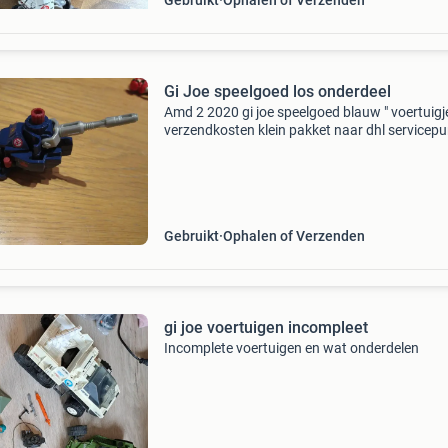
Gebruikt
Ophalen of Verzenden
Gi Joe speelgoed los onderdeel
Amd 2 2020 gi joe speelgoed blauw " voertuigje
verzendkosten klein pakket naar dhl servicepu
5,25 verzendkosten dhl naar huisadres € 6,25 
ook bij mijn andere advertentie
Gebruikt
Ophalen of Verzenden
gi joe voertuigen incompleet
Incomplete voertuigen en wat onderdelen