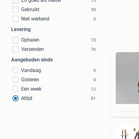
Zo goed als nieuw
15
Gebruikt
59
Niet werkend
0
Levering
Ophalen
73
Verzenden
76
Aangeboden sinds
Vandaag
0
Gisteren
0
Een week
12
Altijd
81