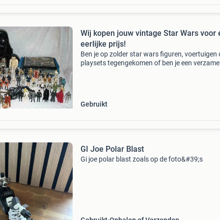
Wij kopen jouw vintage Star Wars voor
eerlijke prijs!
Ben je op zolder star wars figuren, voertuigen 
playsets tegengekomen of ben je een verzamel
maar wens je te verkopen? We hebben interess
zowel kleine starwars verzamelingen als grote
w
Gebruikt
GI Joe Polar Blast
Gi joe polar blast zoals op de foto&#39;s