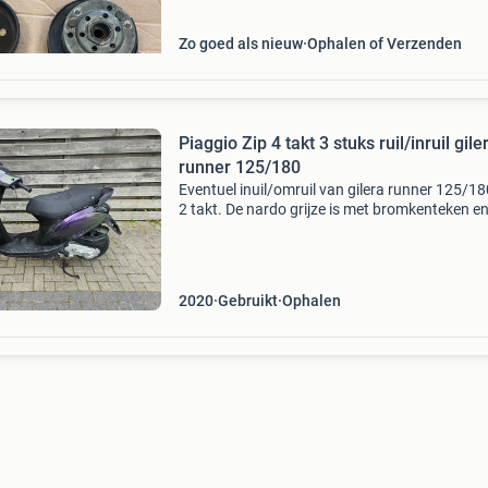
Zo goed als nieuw
Ophalen of Verzenden
Piaggio Zip 4 takt 3 stuks ruil/inruil gile
runner 125/180
Eventuel inuil/omruil van gilera runner 125/18
2 takt. De nardo grijze is met bromkenteken en
van 13 januari 2018 en kost 1275,00 euro. De
kameleon en is van 12 juli 2011 en kost 1475,
euro
2020
Gebruikt
Ophalen