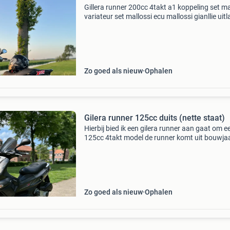
Gillera runner 200cc 4takt a1 koppeling set m
variateur set mallossi ecu mallossi gianllie uitl
yss schokdembers en en er liggen nog polinie
kopeling en varioteur sets ligen nog die krijg je
Zo goed als nieuw
Ophalen
Gilera runner 125cc duits (nette staat)
Hierbij bied ik een gilera runner aan gaat om e
125cc 4takt model de runner komt uit bouwja
2007 de kilometer stand staat op 26.710 De r
is van duitse afkomst de papieren zijn comple
kom
Zo goed als nieuw
Ophalen