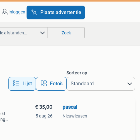
Inloggen
Plaats advertentie
lle afstanden…
Zoek
Sorteer op
Lijst
Foto’s
€ 35,00
pascal
akt
5 aug 26
Nieuwleusen
ing
e