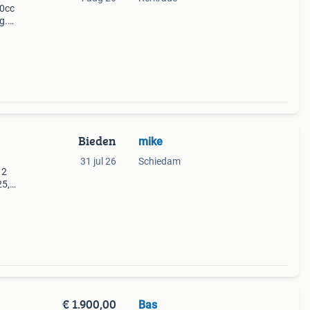
00cc
g.
e keer
bbele
Bieden
mike
31 jul 26
Schiedam
 2
 skr
€ 1.900,00
Bas