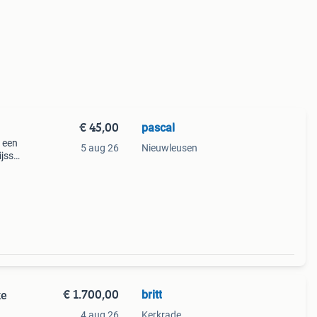
€ 45,00
pascal
f een
5 aug 26
Nieuwleusen
jssel
ek via
€ 1.700,00
britt
ke
4 aug 26
Kerkrade