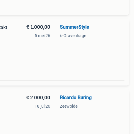
€ 1.000,00
SummerStyle
takt
5 mei 26
's-Gravenhage
taat
€ 2.000,00
Ricardo Buring
e
18 jul 26
Zeewolde
d en
keer