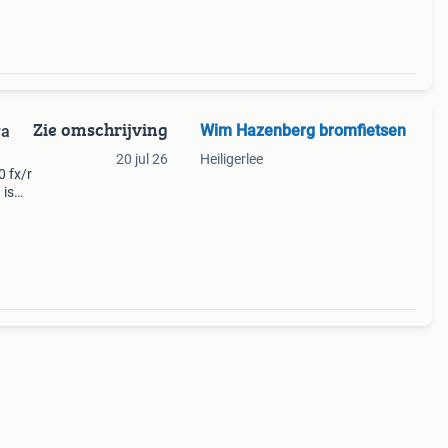
Zie omschrijving
Wim Hazenberg bromfietsen
ra
20 jul 26
Heiligerlee
0 fx/r
 is
00