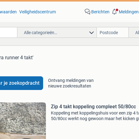
waarden
Veiligheidscentrum
Berichten
Meldingen
Alle categorieën…
A
ra runner 4 takt'
Ontvang meldingen van
r je zoekopdracht
nieuwe zoekresultaten
Zip 4 takt koppeling compleet 50/80cc
Koppeling met koppelingshuis voor een zip 4 t
50/80cc werkt nog gewoon maar het kicken g
volgensmij wat zwaarder dan een gloednieuw
gevestigd in nieuwleusen, overijssel ophalen /
opsturen is mo