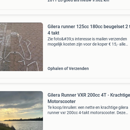
2011
Zo goed als nieuw
9.662
km
Gilera runner 125cc 180cc beugelset 2 
4 takt
Zie foto&#39;s interesse is mailen verzenden
mogelijk kosten zijn voor de koper € 15,- alle
onderdelen zijn tweedehands en in gebruikte s
geen garantie of terugname!!!
Ophalen of Verzenden
Gilera Runner VXR 200cc 4T - Krachtig
Motorscooter
Te koop/inruilen: een nette en krachtige gilera
runner vxr 200cc 4-takt motorscooter. Deze
scooter staat bekend om zijn betrouwbaarhei
sportieve rijgedrag. Ideaal voor woon-werkver
of plezierr