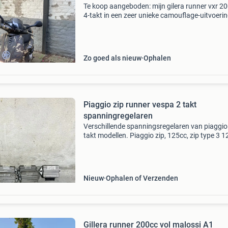
Te koop aangeboden: mijn gilera runner vxr 2
4-takt in een zeer unieke camouflage-uitvoerin
Een echte blikvanger die je niet snel een tweed
tegenkomt. ✅ 200Cc 4-takt carburateur ✅ du
Zo goed als nieuw
Ophalen
Piaggio zip runner vespa 2 takt
spanningregelaren
Verschillende spanningsregelaren van piaggio
takt modellen. Piaggio zip, 125cc, zip type 3 125,
zip type 3 snel, zip 125, zip 125cc, skipper 125,
125, zip 50cc , zip 70cc , zip 180cc, zip snel,
Nieuw
Ophalen of Verzenden
Gillera runner 200cc vol malossi A1