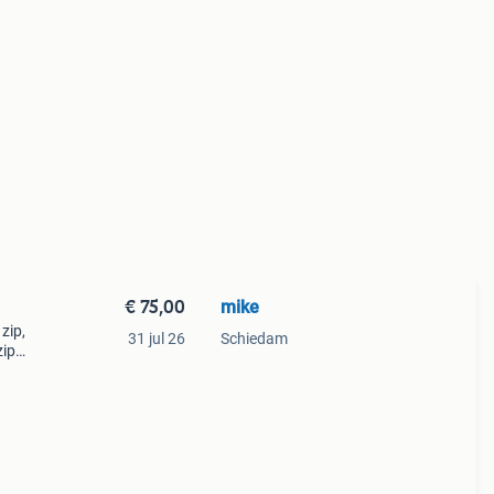
€ 75,00
mike
31 jul 26
Schiedam
zip
, zip