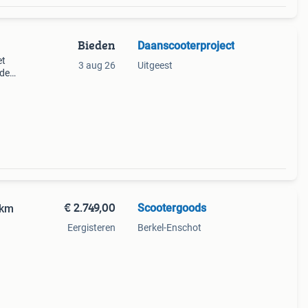
Bieden
Daanscooterproject
et
3 aug 26
Uitgeest
sde
 takt
extra
€ 2.749,00
Scootergoods
0km
Eergisteren
Berkel-Enschot
js
49,-