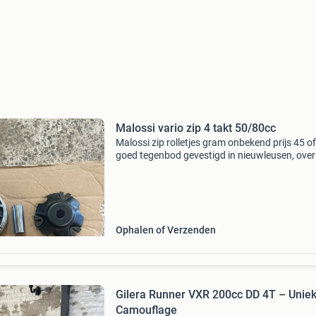
Malossi vario zip 4 takt 50/80cc
Malossi zip rolletjes gram onbekend prijs 45 o
goed tegenbod gevestigd in nieuwleusen, overi
ophalen / opsturen is mogelijk geen
betaalverzoeken via marktplaats betaal verzo
tikkie of
Ophalen of Verzenden
Gilera Runner VXR 200cc DD 4T – Unie
Camouflage