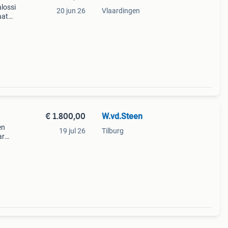
alossi
20 jun 26
Vlaardingen
aat
€ 1.800,00
W.vd.Steen
en
19 jul 26
Tilburg
ar
unner
et en