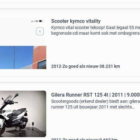
Scooter kymco vitality
Kymco vital scooter tekoop! Gaat legaal 55 m
begrensde cdi maar komt ook met ombegren
cdi dan loopt hij ongeveer 70 het is een 50 cc 4
scooter maar trekt goed op ik heb er nog wat 
ding
2012
Zo goed als nieuw
38.231
km
Gilera Runner RST 125 4t | 2011 | 9.00
Scootergoods (erkend dealer) biedt aan: gilera
runner 125 uit bouwjaar 2011 met slechts
9.662Km op de teller.meeneemprijs: €2749,-pri
incl. Afleverbeurt en 3 maanden garantie: €32
mer