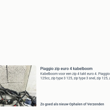
Piaggio zip euro 4 kabelboom
Kabelboom voor een zip 4 takt euro 4. Piaggio zip,
125cc, zip type 3 125, zip type 3 snel, zip 125, 
125cc, skipper 125, skr 125, zip 50cc , zip 70cc 
180cc, zip snel, zip 125,runner, runner
Zo goed als nieuw
Ophalen of Verzenden