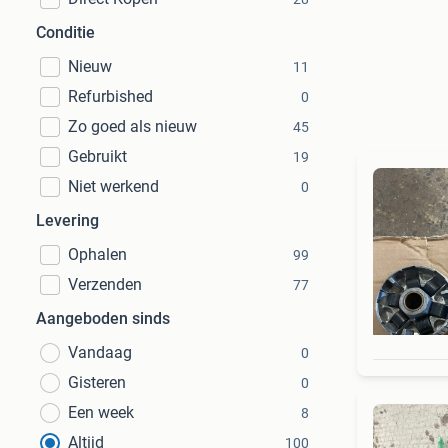
Conditie
Nieuw
11
Refurbished
0
Zo goed als nieuw
45
Gebruikt
19
Niet werkend
0
Levering
Ophalen
99
Verzenden
77
Aangeboden sinds
Vandaag
0
Gisteren
0
Een week
8
Altijd
100