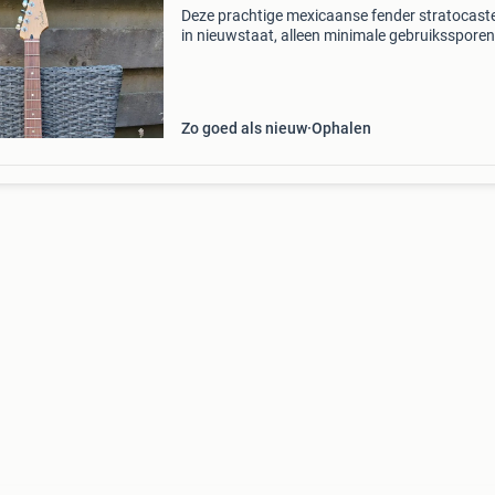
Deze prachtige mexicaanse fender stratocaste
in nieuwstaat, alleen minimale gebruiksspore
de slagplaat. Elzenhouten body geschroefde
esdoornhouten hals, "modern c"-profiel toets 
Zo goed als nieuw
Ophalen