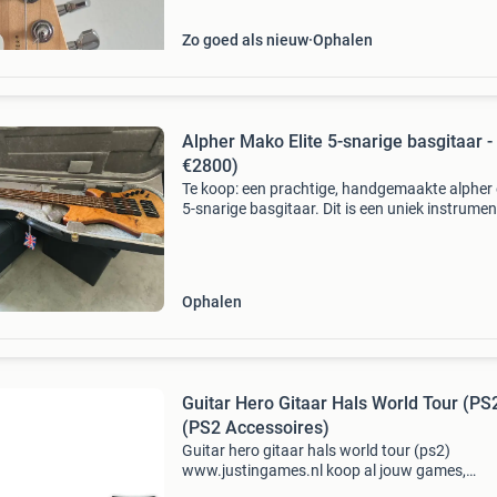
geleverd in
Zo goed als nieuw
Ophalen
Alpher Mako Elite 5-snarige basgitaar -
€2800)
Te koop: een prachtige, handgemaakte alpher e
5-snarige basgitaar. Dit is een uniek instrume
een sapele body, gespalten esdoorn top, esdo
hals en ziricote toets. De bas is uitgerust met 
Ophalen
Guitar Hero Gitaar Hals World Tour (PS
(PS2 Accessoires)
Guitar hero gitaar hals world tour (ps2)
www.justingames.nl koop al jouw games,
accessoires en consoles veilig en snel via onze