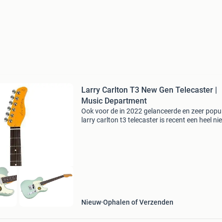
Larry Carlton T3 New Gen Telecaster |
Music Department
Ook voor de in 2022 gelanceerde en zeer popul
larry carlton t3 telecaster is recent een heel n
model verschenen. De larry carlton t3 new
generation. Waar eigenlijk iedere gitaar liefhe
het
Nieuw
Ophalen of Verzenden