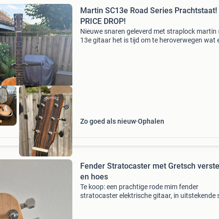
Martin SC13e Road Series Prachtstaat!
PRICE DROP!
Nieuwe snaren geleverd met straplock martin 
13e gitaar het is tijd om te heroverwegen wat 
akoestisch-elektrische gitaar kan doen. Wil je 
helemaal tot in de nek spelen? Langer spelen?
Zo goed als nieuw
Ophalen
Fender Stratocaster met Gretsch verst
en hoes
Te koop: een prachtige rode mim fender
stratocaster elektrische gitaar, in uitstekende 
Deze solid body gitaar is perfect voor zowel
beginners als gevorderde spelers. De gitaar w