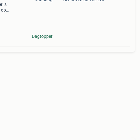
r is
n op
van
Dagtopper