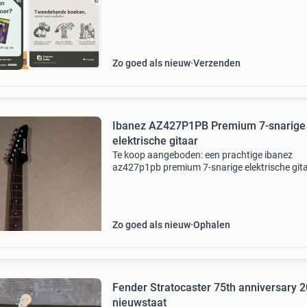
cherpste prijs
Zo goed als nieuw
Verzenden
Ibanez AZ427P1PB Premium 7-snarige
elektrische gitaar
Te koop aangeboden: een prachtige ibanez
az427p1pb premium 7-snarige elektrische gita
Deze gitaar verkeert in nieuwstaat en is perfec
voor gitaristen die op zoek zijn naar veelzijdig
en een br
Zo goed als nieuw
Ophalen
Fender Stratocaster 75th anniversary 2
nieuwstaat