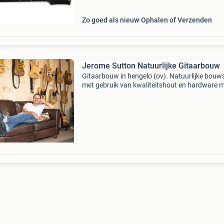
Groot assortiment en alle
Zo goed als nieuw
Ophalen of Verzenden
Jerome Sutton Natuurlijke Gitaarbouw
Gitaarbouw in hengelo (ov). Natuurlijke bouwst
met gebruik van kwaliteitshout en hardware 
volledig afgeschermde hoogwaardige elektron
en verbeterd ontwerp. Op resonantie afgeste
halzen en