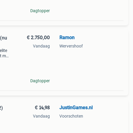
Dagtopper
€ 2.750,00
Ramon
 (nu
Vandaag
Wervershoof
lite
nt met
orn
n
Dagtopper
€ 14,98
JustinGames.nl
2)
Vandaag
Voorschoten