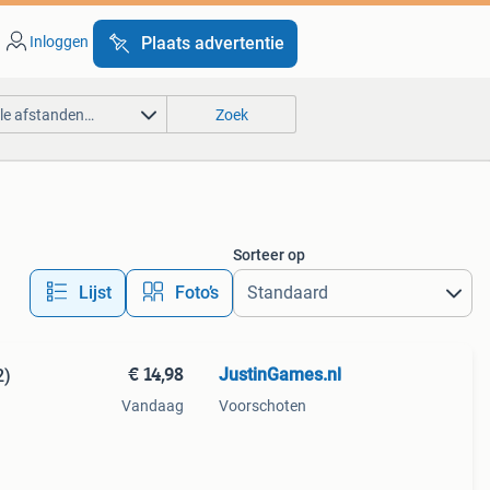
Inloggen
Plaats advertentie
lle afstanden…
Zoek
Sorteer op
Lijst
Foto’s
€ 14,98
JustinGames.nl
2)
Vandaag
Voorschoten
.