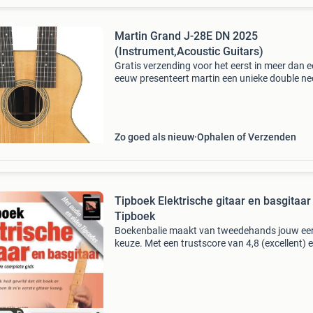
Martin Grand J-28E DN 2025
(Instrument,Acoustic Guitars)
Gratis verzending voor het eerst in meer dan 
eeuw presenteert martin een unieke double ne
martin grand j-28e dn. Als onderdeel van de
geliefde standard series combineert deze volle
nieuwe
Zo goed als nieuw
Ophalen of Verzenden
Tipboek Elektrische gitaar en basgitaar 
Tipboek
Boekenbalie maakt van tweedehands jouw ee
keuze. Met een trustscore van 4,8 (excellent) 
dagen retour garantie maken we dat iedere d
waar. Bestel direct op onze website! Titel: tip
elek