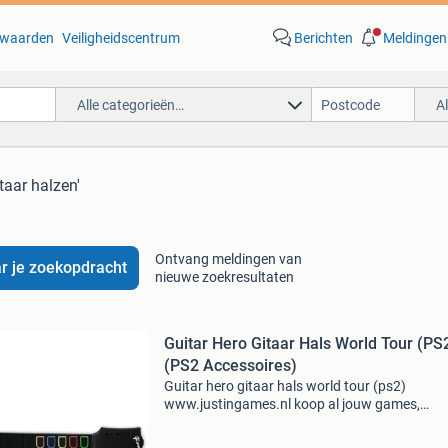
waarden
Veiligheidscentrum
Berichten
Meldingen
Alle categorieën…
A
itaar halzen'
Ontvang meldingen van
r je zoekopdracht
nieuwe zoekresultaten
Guitar Hero Gitaar Hals World Tour (PS
(PS2 Accessoires)
Guitar hero gitaar hals world tour (ps2)
www.justingames.nl koop al jouw games,
accessoires en consoles veilig en snel via onze
webshop met ideal of klarna achteraf betalen 