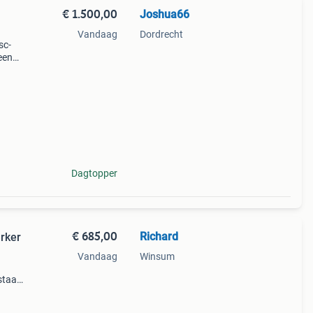
€ 1.500,00
Joshua66
Vandaag
Dordrecht
sc-
een
leads
 Hard
Dagtopper
€ 685,00
Richard
erker
Vandaag
Winsum
staat.
ordt