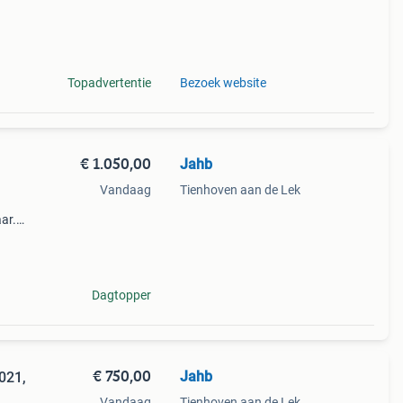
Topadvertentie
Bezoek website
€ 1.050,00
Jahb
Vandaag
Tienhoven aan de Lek
ar.
t
heid
Dagtopper
€ 750,00
Jahb
021,
Vandaag
Tienhoven aan de Lek