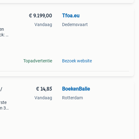
€ 9.199,00
Tfoa.eu
Vandaag
Dedemsvaart
een
ck: de
dig
Topadvertentie
Bezoek website
€ 14,85
BoekenBalie
/
Vandaag
Rotterdam
rste
en 30
ag
boek