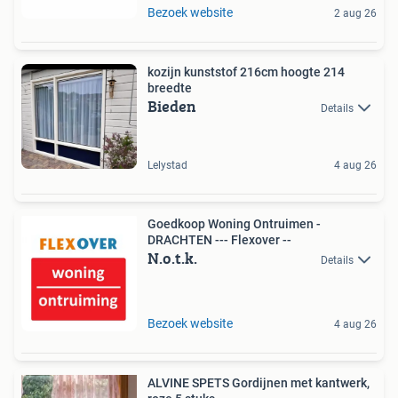
Bezoek website
2 aug 26
kozijn kunststof 216cm hoogte 214
breedte
Bieden
Details
Lelystad
4 aug 26
Goedkoop Woning Ontruimen -
DRACHTEN --- Flexover --
N.o.t.k.
Details
Bezoek website
4 aug 26
ALVINE SPETS Gordijnen met kantwerk,