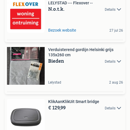
LELYSTAD --- Flexover --
N.o.t.k.
Details
Bezoek website
27 jul 26
Verduisterend gordijn Helsinki grijs
135x260 cm
Bieden
Details
Lelystad
2 aug 26
KlikAanKlikUit Smart bridge
€ 129,99
Details