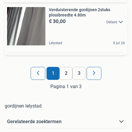
Verduisterende gordijnen 2stuks
plooibreedte 4.80m
€ 30,00
Details
Lelystad
9 jul 26
1
2
3
Pagina 1 van 3
gordijnen lelystad
Gerelateerde zoektermen