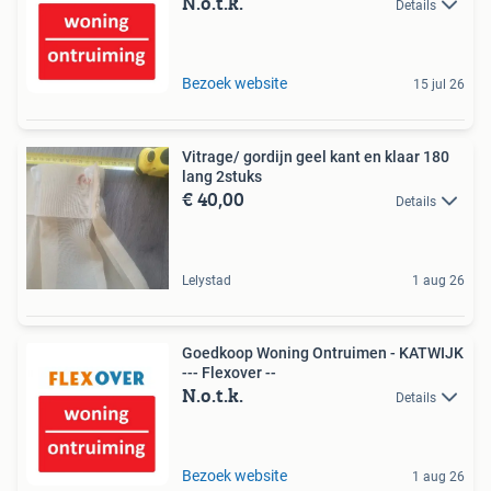
N.o.t.k.
Details
Bezoek website
15 jul 26
Vitrage/ gordijn geel kant en klaar 180
lang 2stuks
€ 40,00
Details
Lelystad
1 aug 26
Goedkoop Woning Ontruimen - KATWIJK
--- Flexover --
N.o.t.k.
Details
Bezoek website
1 aug 26