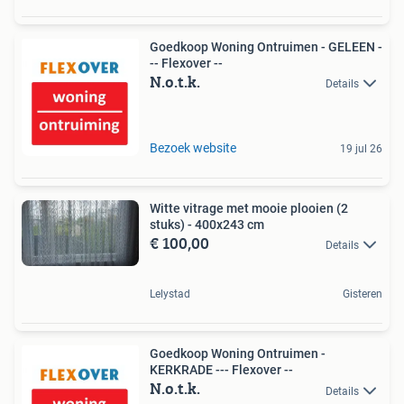
Goedkoop Woning Ontruimen - GELEEN -
-- Flexover --
N.o.t.k.
Details
Bezoek website
19 jul 26
Witte vitrage met mooie plooien (2
stuks) - 400x243 cm
€ 100,00
Details
Lelystad
Gisteren
Goedkoop Woning Ontruimen -
KERKRADE --- Flexover --
N.o.t.k.
Details