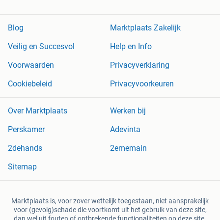
Blog
Marktplaats Zakelijk
Veilig en Succesvol
Help en Info
Voorwaarden
Privacyverklaring
Cookiebeleid
Privacyvoorkeuren
Over Marktplaats
Werken bij
Perskamer
Adevinta
2dehands
2ememain
Sitemap
Marktplaats is, voor zover wettelijk toegestaan, niet aansprakelijk
voor (gevolg)schade die voortkomt uit het gebruik van deze site,
dan wel uit fouten of ontbrekende functionaliteiten op deze site.