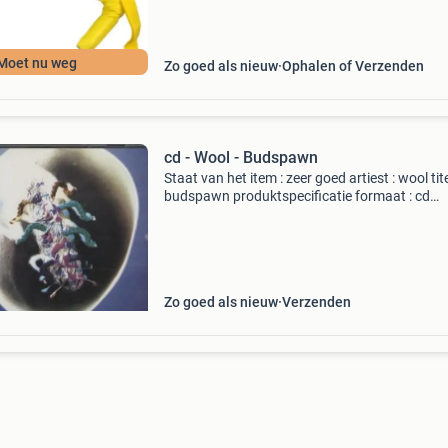
Moet nu weg
Zo goed als nieuw
Ophalen of Verzenden
cd - Wool - Budspawn
Staat van het item : zeer goed artiest : wool tite
budspawn produktspecificatie formaat : cd
released : 1992 genre : rock nummers 1.sos - 
2.slightly under - 4:11 3.clear my head - 3:43 4
Zo goed als nieuw
Verzenden