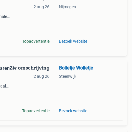
2 aug 26
Nijmegen
halen
g
14.00
Topadvertentie
Bezoek website
Zie omschrijving
Bolletje Wolletje
garen
2 aug 26
Steenwijk
naald
cm. De
Topadvertentie
Bezoek website