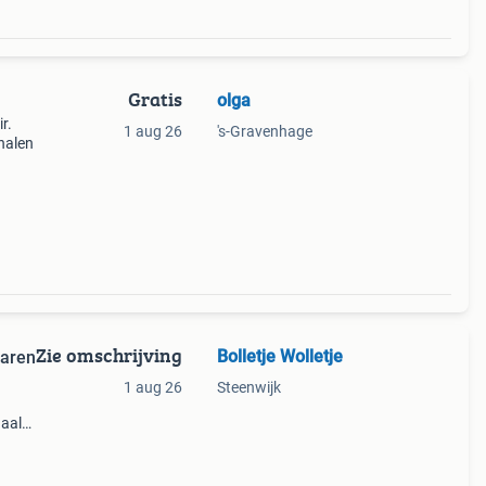
Gratis
olga
r.
1 aug 26
's-Gravenhage
fhalen
Zie omschrijving
Bolletje Wolletje
garen
1 aug 26
Steenwijk
naald
cm. De