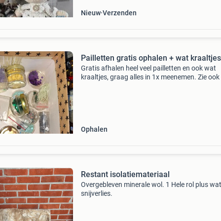
Nieuw
Verzenden
Pailletten gratis ophalen + wat kraaltjes
Gratis afhalen heel veel pailletten en ook wat
kraaltjes, graag alles in 1x meenemen. Zie ook
andere advertenties voor gratis wol en gratis
fiberfill.
Ophalen
Restant isolatiemateriaal
Overgebleven minerale wol. 1 Hele rol plus wa
snijverlies.