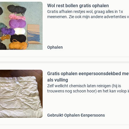
Wol rest bollen gratis ophalen
Gratis afhalen restjes wol, graag alles in 1x
meenemen. Zie ook mijn andere advertenties 
gratis lockgaren en gratis fiberfill.
Ophalen
Gratis ophalen eenpersoonsdekbed me
als vulling
Zelf wellicht chemisch laten reinigen (hij is
trouwens nog schoon hoor) en het kan volop i
winter gebruikt worden 125 cm breed x 180 c
lang
Gebruikt
Ophalen
Eenpersoons