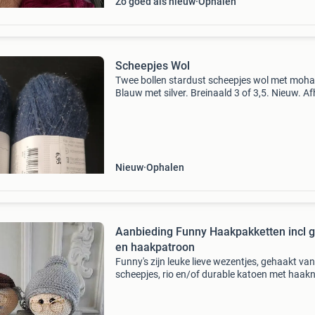
Zo goed als nieuw
Ophalen
Scheepjes Wol
Twee bollen stardust scheepjes wol met mohai
Blauw met silver. Breinaald 3 of 3,5. Nieuw. A
Nieuw
Ophalen
Aanbieding Funny Haakpakketten incl 
en haakpatroon
Funny's zijn leuke lieve wezentjes, gehaakt van
scheepjes, rio en/of durable katoen met haak
2,5 of 3,0 of 3,5. Het formaat is ongeveer 20 
funny's worden verkocht als compleet pakk