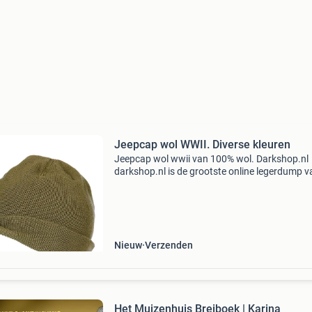
Jeepcap wol WWII. Diverse kleuren
Jeepcap wol wwii van 100% wol. Darkshop.nl
darkshop.nl is de grootste online legerdump v
nederland. Met een indrukwekkende track rec
van meer dan 5500 beoordelingen met een
gemiddelde score van 9
Nieuw
Verzenden
Het Muizenhuis Breiboek | Karina