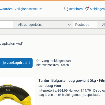
waarden
Veiligheidscentrum
Berichten
Meldingen
Alle categorieën…
A
is ophalen wol'
Ontvang meldingen van
r je zoekopdracht
nieuwe zoekresultaten
Tunturi Bulgarian bag gewicht 5kg - Fit
sandbag voor
Internetprijs: €64.99 Nu voor €44.79 . De bulg
bag is een uniek trainingsmaatje, speciaal
ontworpen door worstelaars en bedoeld om j
explosiviteit te verbeteren. Perfect voor het uit