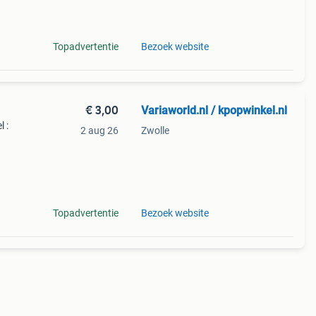
Topadvertentie
Bezoek website
€ 3,00
Variaworld.nl / kpopwinkel.nl
l :
2 aug 26
Zwolle
3:09
.wait
Topadvertentie
Bezoek website