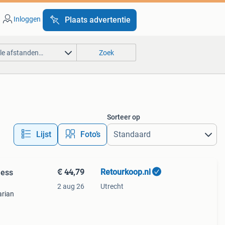
Inloggen
Plaats advertentie
lle afstanden…
Zoek
Sorteer op
Lijst
Foto’s
€ 44,79
Retourkoop.nl
ness
2 aug 26
Utrecht
arian
ouw