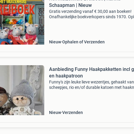
Schaapman | Nieuw
Gratis verzending vanaf € 30,00 aan boeken!
Onafhankelijke boekverkopers sinds 1970. Op
in onze boekhandel in nijmegen of dezelfde da
verstuurd bij bestellingen van ma t/m vr voor 
Uur
Nieuw
Ophalen of Verzenden
Aanbieding Funny Haakpakketten incl 
en haakpatroon
Funny's zijn leuke lieve wezentjes, gehaakt van
scheepjes, rio en/of durable katoen met haak
2,5 of 3,0 of 3,5. Het formaat is ongeveer 20 
funny's worden verkocht als compleet pakk
Nieuw
Verzenden