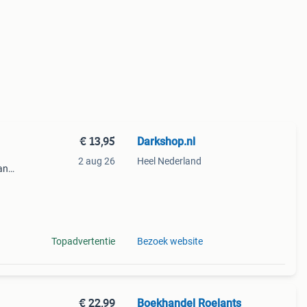
€ 13,95
Darkshop.nl
2 aug 26
Heel Nederland
an
ord
Topadvertentie
Bezoek website
€ 22,99
Boekhandel Roelants