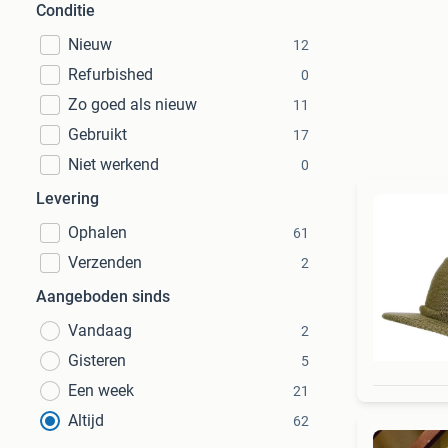
Conditie
Nieuw
12
Refurbished
0
Zo goed als nieuw
11
Gebruikt
17
Niet werkend
0
Levering
Ophalen
61
Verzenden
2
Aangeboden sinds
Vandaag
2
Gisteren
5
Een week
21
Altijd
62