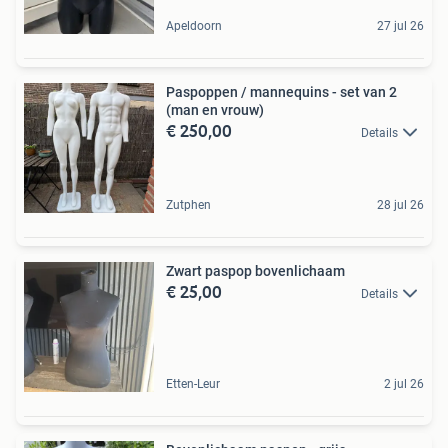
Apeldoorn
27 jul 26
Paspoppen / mannequins - set van 2
(man en vrouw)
€ 250,00
Details
Zutphen
28 jul 26
Zwart paspop bovenlichaam
€ 25,00
Details
Etten-Leur
2 jul 26