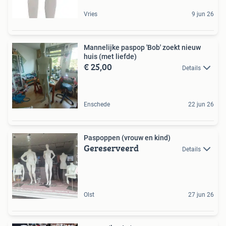
Vries
9 jun 26
Mannelijke paspop 'Bob' zoekt nieuw
huis (met liefde)
€ 25,00
Details
Enschede
22 jun 26
Paspoppen (vrouw en kind)
Gereserveerd
Details
Olst
27 jun 26