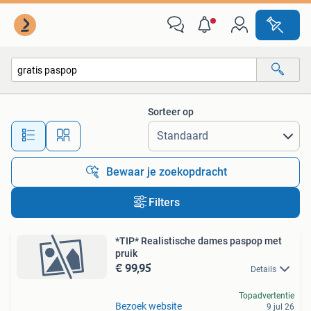
Alle categorieën…
Sorteer op
Alle afstanden…
Bewaar je zoekopdracht
Filters
*TIP* Realistische dames paspop met
pruik
€ 99,95
Details
Topadvertentie
Bezoek website
9 jul 26