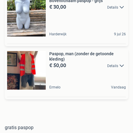
Bovenlichaam paspop - grijs
€ 30,00
Details
Harderwijk
9 jul 26
Paspop, man (zonder de getoonde
kleding)
€ 50,00
Details
Ermelo
Vandaag
gratis paspop