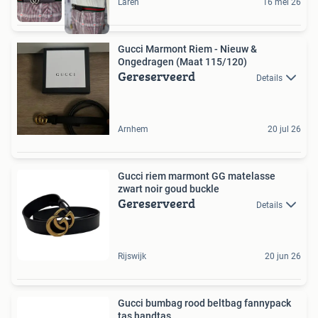
Laren
16 mei 26
Gucci Marmont Riem - Nieuw &
Ongedragen (Maat 115/120)
Gereserveerd
Details
Arnhem
20 jul 26
Gucci riem marmont GG matelasse
zwart noir goud buckle
Gereserveerd
Details
Rijswijk
20 jun 26
Gucci bumbag rood beltbag fannypack
tas handtas