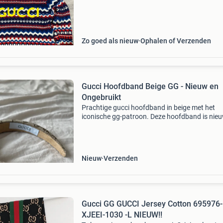
Zo goed als nieuw
Ophalen of Verzenden
Gucci Hoofdband Beige GG - Nieuw en
Ongebruikt
Prachtige gucci hoofdband in beige met het
iconische gg-patroon. Deze hoofdband is nie
nooit gedragen, waardoor hij in perfecte staat
verkeert. Het is een universele maat, geschikt 
iedereen.
Nieuw
Verzenden
Gucci GG GUCCI Jersey Cotton 695976-
XJEEI-1030 -L NIEUW!!