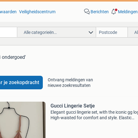
waarden
Veiligheidscentrum
Berichten
Meldingen
Alle categorieën…
A
i ondergoed'
Ontvang meldingen van
r je zoekopdracht
nieuwe zoekresultaten
Gucci Lingerie Setje
Elegant gucci lingerie set, with the iconic gg lo
High-waisted for comfort and style. Elastic
bandages. New with a tag!