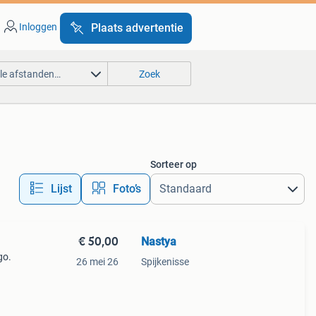
Inloggen
Plaats advertentie
lle afstanden…
Zoek
Sorteer op
Lijst
Foto’s
€ 50,00
Nastya
go.
26 mei 26
Spijkenisse