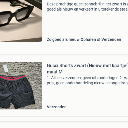
Deze prachtige gucci zonnebril in het zwart is 
goed als nieuw en verkeert in uitstekende staa
bril heeft een modern en stijlvol design, perfec
elke outfit compleet te maken. Wordt geleverd
Zo goed als nieuw
Ophalen of Verzenden
Gucci Shorts Zwart (Nieuw met kaartje!
maat M
1. Alleen verzenden, geen uitzonderingen 2. V
prijs, geen onderhandeling nieuw en ongedra
maat xl (valt uit als maat m!!) Taillebreedte
ong.39Cm buitenbeenlengte ong. 43Cm allee
verzenden, ga
Verzenden