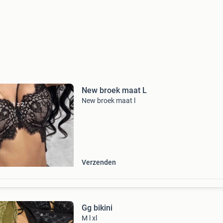
New broek maat L
New broek maat l
Verzenden
Gg bikini
M l xl