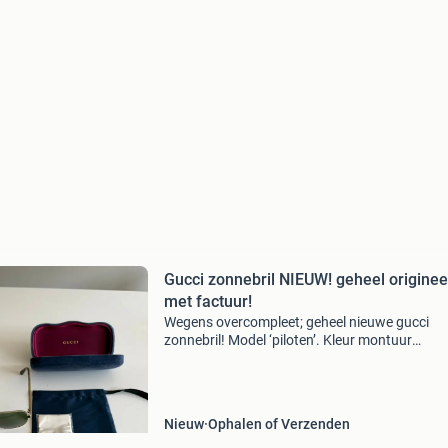
Gucci zonnebril NIEUW! geheel originee
met factuur!
Wegens overcompleet; geheel nieuwe gucci
zonnebril! Model ‘piloten’. Kleur montuur
bruin/goud kleur brillenglas groen bril is origin
gucci en wordt geleverd inclusief; -velvet
brillenkoker gucci or
Nieuw
Ophalen of Verzenden