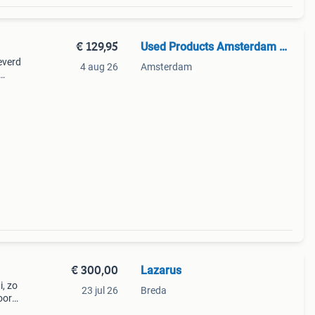
€ 129,95
Used Products Amsterdam Noord
everd
4 aug 26
Amsterdam
eur:
€ 300,00
Lazarus
i, zo
23 jul 26
Breda
oor