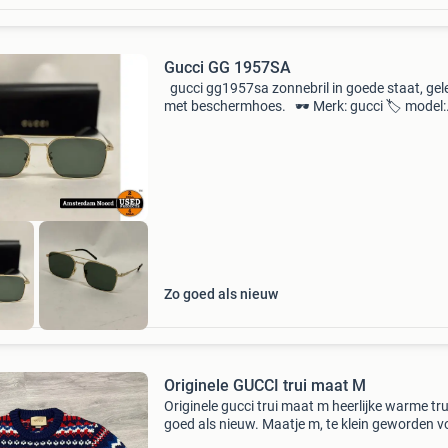
Gucci GG 1957SA
gucci gg1957sa zonnebril in goede staat, gel
met beschermhoes. 🕶️ Merk: gucci 🏷️ model:
gg1957sa ✨ type: luxe designer zonnebril 🎨 kl
volgens uitvoering (zie foto&#39;s) 🛡️ glazen
Zo goed als nieuw
Originele GUCCI trui maat M
Originele gucci trui maat m heerlijke warme tru
goed als nieuw. Maatje m, te klein geworden v
mij. Hij is origineel, komt met bon