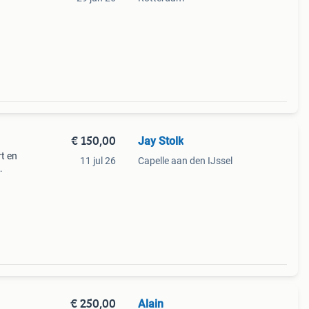
€ 150,00
Jay Stolk
rt en
11 jul 26
Capelle aan den IJssel
€ 250,00
Alain