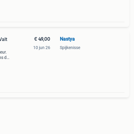
€ 49,00
Nastya
Valt
10 jun 26
Spijkenisse
eur.
ns de
 voor