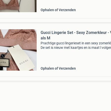
Ophalen of Verzenden
Gucci Lingerie Set - Sexy Zomerkleur - 
als M
Prachtige gucci lingerieset in een sexy zomerkl
De set is nieuw met kaartjes en is maat l volge
verpakking, maar valt als een maat m. Perfect
de zomermaanden!
Ophalen of Verzenden