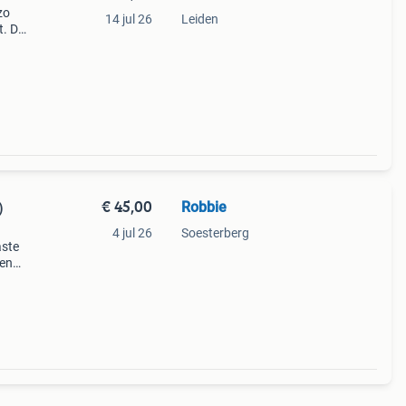
zo
14 jul 26
Leiden
t. De
t om
€ 45,00
Robbie
)
4 jul 26
Soesterberg
aste
gen
n