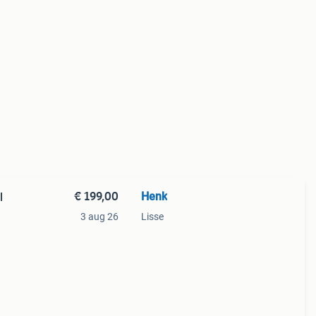
€ 199,00
Henk
l
3 aug 26
Lisse
eel