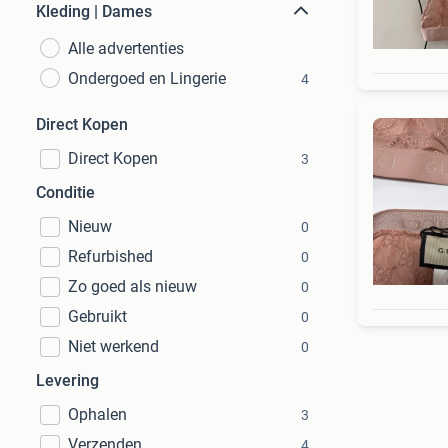
Kleding | Dames
Alle advertenties
Ondergoed en Lingerie
4
Direct Kopen
Direct Kopen
3
Conditie
Nieuw
0
Refurbished
0
Zo goed als nieuw
0
Gebruikt
0
Niet werkend
0
Levering
Ophalen
3
Verzenden
4