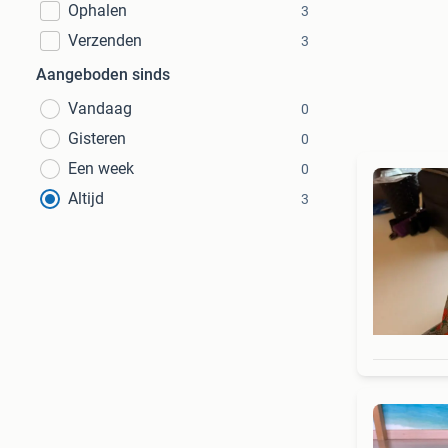
Ophalen
3
Verzenden
3
Aangeboden sinds
Vandaag
0
Gisteren
0
Een week
0
Altijd
3