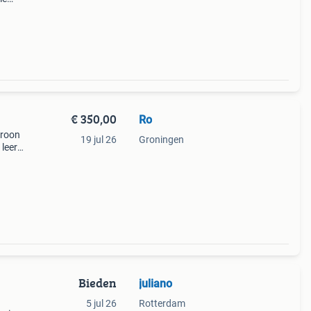
€ 350,00
Ro
troon
19 jul 26
Groningen
leer,
neel
f
Bieden
juliano
5 jul 26
Rotterdam