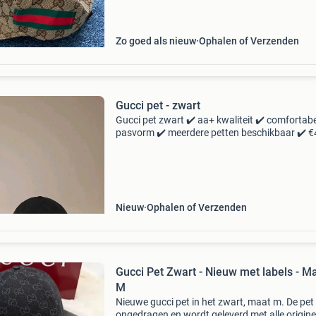
outfit een luxe t
Zo goed als nieuw
Ophalen of Verzenden
Gucci pet - zwart
Gucci pet zwart ✔️ aa+ kwaliteit ✔️ comfortab
pasvorm ✔️ meerdere petten beschikbaar ✔️ €
per stuk ✔️ verzendkosten gratis ! Maat m en 
maat l/xl mijn socials: snapchat: frsh_caps tikt
Nieuw
Ophalen of Verzenden
Gucci Pet Zwart - Nieuw met labels - M
M
Nieuwe gucci pet in het zwart, maat m. De pet 
ongedragen en wordt geleverd met alle origine