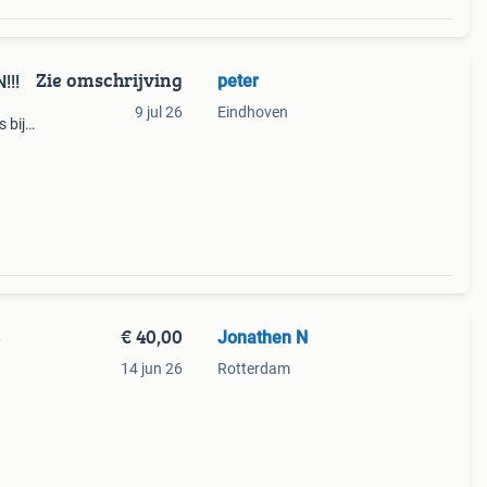
Zie omschrijving
peter
!!!
9 jul 26
Eindhoven
 bij
€ 40,00
Jonathen N
e
14 jun 26
Rotterdam