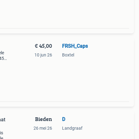
€ 45,00
FRSH_Caps
ele
10 jun 26
Boxtel
45
1
ok: f
Bieden
D
aat
26 mei 26
Landgraaf
is
le