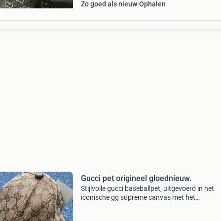
Zo goed als nieuw
Ophalen
Gucci pet origineel gloednieuw.
Stijlvolle gucci baseballpet, uitgevoerd in het
iconische gg supreme canvas met het
kenmerkende groen-rode webdetail. De pet is i
uitstekende staat en een perfect accessoire o