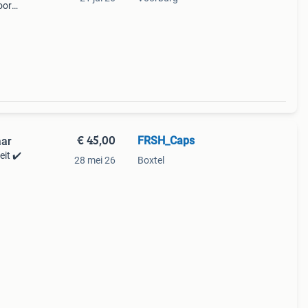
oor
€ 45,00
FRSH_Caps
aar
eit ✔️
28 mei 26
Boxtel
aps