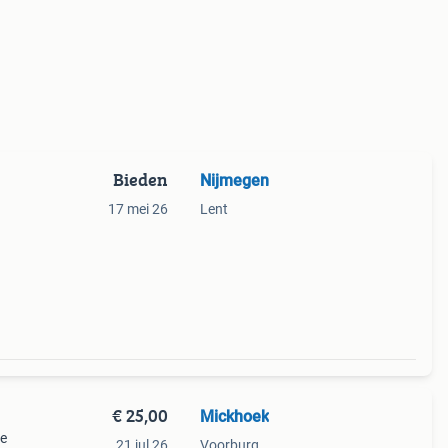
Bieden
Nijmegen
17 mei 26
Lent
€ 25,00
Mickhoek
de
21 jul 26
Voorburg