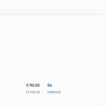
€ 90,00
Sa
15 mei 26
Helmond
n
m elke