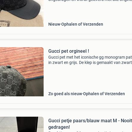
labels. Perfect voor de liefhebber van luxe
accessoires.
Nieuw
Ophalen of Verzenden
Gucci pet orgineel !
Gucci pet met het iconische gg monogram pa
in zwart en grijs. De klep is gemaakt van zwart 
wat zorgt voor een luxe uitstraling. 100% Origi
toch niks voor mij 1 keer opgehad bieden vana
Zo goed als nieuw
Ophalen of Verzenden
Gucci petje paars/blauw maat M - Nooit
gedragen!