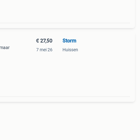
€ 27,50
Storm
, maar
7 mei 26
Huissen