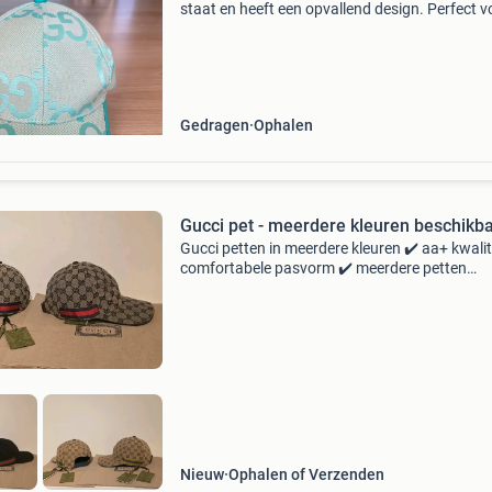
staat en heeft een opvallend design. Perfect v
liefhebbers van de gucci-stijl.
Gedragen
Ophalen
Gucci pet - meerdere kleuren beschikb
Gucci petten in meerdere kleuren ✔️ aa+ kwalit
comfortabele pasvorm ✔️ meerdere petten
beschikbaar ✔️ €45 per stuk ✔️ verzendkosten
gratis ! Maat m mijn socials: snapchat: frsh_c
tiktok:
Nieuw
Ophalen of Verzenden