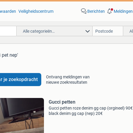
waarden
Veiligheidscentrum
Berichten
Meldingen
Alle categorieën…
A
i pet nep'
Ontvang meldingen van
r je zoekopdracht
nieuwe zoekresultaten
Gucci petten
Gucci petten roze denim gg cap (orgineel) 90€
black denim gg cap (nep) 20€