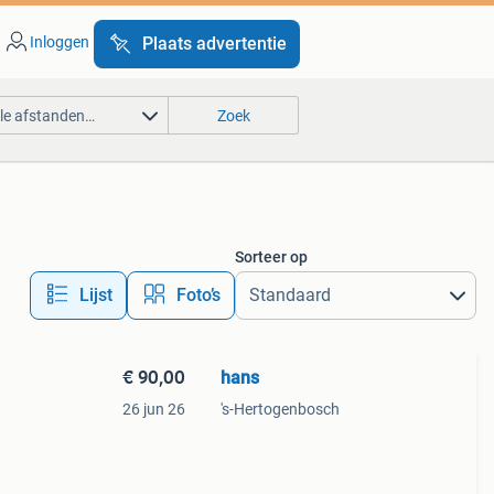
Inloggen
Plaats advertentie
lle afstanden…
Zoek
Sorteer op
Lijst
Foto’s
€ 90,00
hans
26 jun 26
's-Hertogenbosch