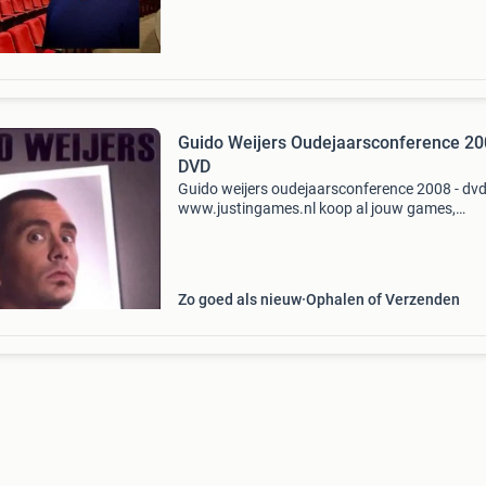
Guido Weijers Oudejaarsconference 20
DVD
Guido weijers oudejaarsconference 2008 - dv
www.justingames.nl koop al jouw games,
accessoires en consoles veilig en snel via onze
webshop met ideal of klarna achteraf betalen 
Groot assortiment en
Zo goed als nieuw
Ophalen of Verzenden