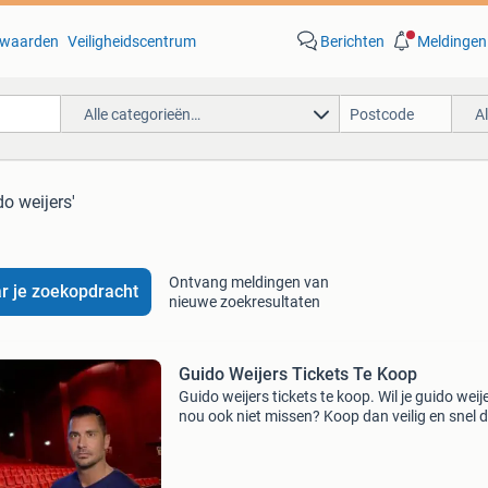
waarden
Veiligheidscentrum
Berichten
Meldingen
Alle categorieën…
A
do weijers'
Ontvang meldingen van
r je zoekopdracht
nieuwe zoekresultaten
Guido Weijers Tickets Te Koop
Guido weijers tickets te koop. Wil je guido weij
nou ook niet missen? Koop dan veilig en snel 
beste plekken voor guido weijers voor een van
verschillende dagen op onze website! Met onz
jaren