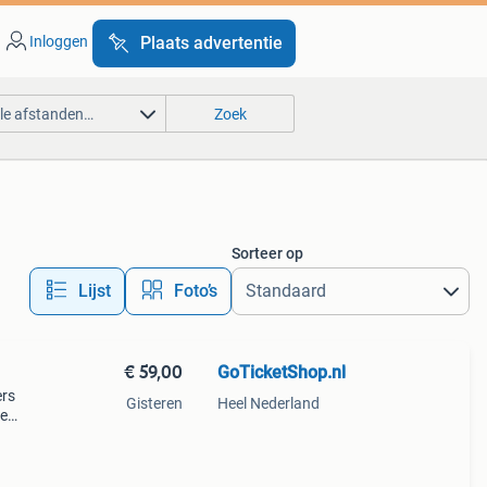
Inloggen
Plaats advertentie
lle afstanden…
Zoek
Sorteer op
Lijst
Foto’s
€ 59,00
GoTicketShop.nl
ers
Gisteren
Heel Nederland
de
 de
e