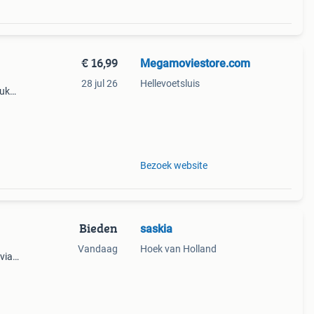
€ 16,99
Megamoviestore.com
28 jul 26
Hellevoetsluis
euk
chte
r
Bezoek website
Bieden
saskia
Vandaag
Hoek van Holland
via