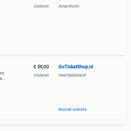
Gisteren
Amersfoort
d
€ 59,00
GoTicketShop.nl
ers
Gisteren
Heel Nederland
de
 de
e
Bezoek website