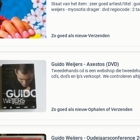
Staat van het item : zeer goed artiest/titel : gu
weijers - myosotis drager : dvd regiocode : 2 taa
nederlands overige talen : nederlands u kunt di
item bestellen op de website. Item bevindt zi
Zo goed als nieuw
Verzenden
Guido Weijers - Axestos (DVD)
Tweedehands cd is een webshop die tweedeh
cd's, dvd's en lp's verkoopt. We controleren alti
uitvoerig of het product voldoet aan onze
kwaliteitseisen. U kunt het product direct via o
Zo goed als nieuw
Ophalen of Verzenden
Guido Weijers - Oudejaarsconference 