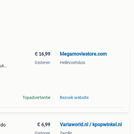
€ 16,99
Megamoviestore.com
Gisteren
Hellevoetsluis
euk
chte
r
Topadvertentie
Bezoek website
€ 6,99
Variaworld.nl / kpopwinkel.nl
ido
Gisteren
Zwolle