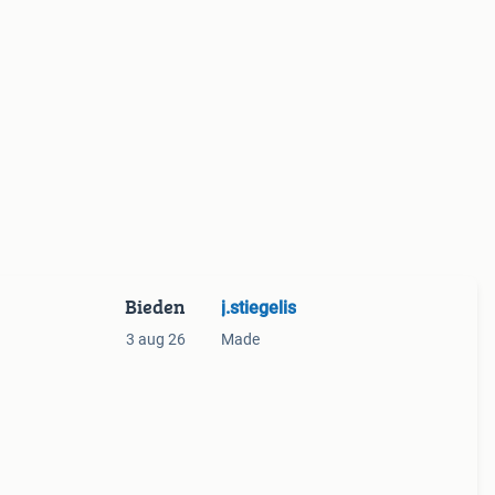
Bieden
j.stiegelis
3 aug 26
Made