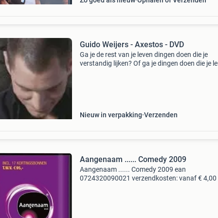
Zo goed als nieuw
Ophalen of Verzenden
Guido Weijers - Axestos - DVD
Ga je de rest van je leven dingen doen die je
verstandig lijken? Of ga je dingen doen die je l
vindt? Na een tour van meer dan 250 uitverko
voorstellingen is axestos nu op dvd! Cabaretie
guido
Nieuw in verpakking
Verzenden
Aangenaam ...... Comedy 2009
Aangenaam ...... Comedy 2009 ean
0724320090021 verzendkosten: vanaf € 4,00 
dhl(binnen nederland)