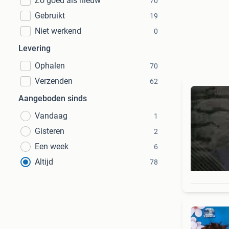
Zo goed als nieuw
70
Gebruikt
19
Niet werkend
0
Levering
Ophalen
70
Verzenden
62
Aangeboden sinds
Vandaag
1
Gisteren
2
Een week
6
Altijd
78