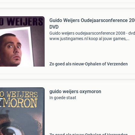
Guido Weijers Oudejaarsconference 20
DVD
Guido weijers oudejaarsconference 2008 - dv
www.justingames.nl koop al jouw games,
accessoires en consoles veilig en snel via onze
webshop met ideal of klarna achteraf betalen 
Groot assortiment en
Zo goed als nieuw
Ophalen of Verzenden
guido weijers oxymoron
In goede staat