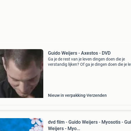
Guido Weijers - Axestos - DVD
Ga je de rest van je leven dingen doen die je
verstandig lijken? Of ga je dingen doen die je l
vindt? Na een tour van meer dan 250 uitverko
voorstellingen is axestos nu op dvd! Cabaretie
guido
Nieuw in verpakking
Verzenden
dvd film - Guido Weijers - Myosotis - Gu
Weijers - Myo...