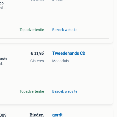
ido
l :
t
Topadvertentie
Bezoek website
€ 11,95
Tweedehands CD
ands
Gisteren
Maassluis
jd
Topadvertentie
Bezoek website
Bieden
gerrit
2009