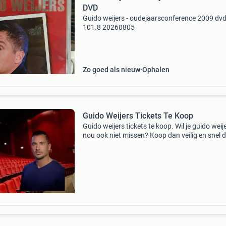
DVD
Guido weijers - oudejaarsconference 2009 dv
101.8 20260805
Zo goed als nieuw
Ophalen
Guido Weijers Tickets Te Koop
Guido weijers tickets te koop. Wil je guido weij
nou ook niet missen? Koop dan veilig en snel 
beste plekken voor guido weijers voor een van
verschillende dagen op onze website! Met onz
jaren