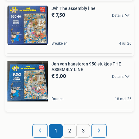
Jvh The assembly line
€ 7,50
Details
Breukelen
4 jul 26
Jan van haasteren 950 stukjes THE
ASSEMBLY LINE
€ 5,00
Details
Drunen
18 mei 26
1
2
3