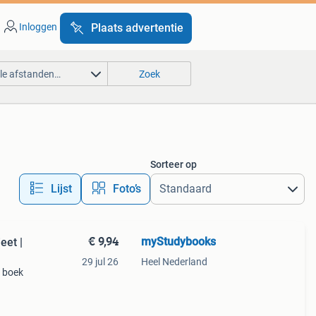
Inloggen
Plaats advertentie
lle afstanden…
Zoek
Sorteer op
Lijst
Foto’s
€ 9,94
myStudybooks
eet |
29 jul 26
Heel Nederland
 boek