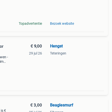
Topadvertentie
Bezoek website
€ 9,00
Hengst
or
29 jul 26
Teteringen
uwen -
uim
De
or ee
€ 3,00
Beaglesmurf
 is €