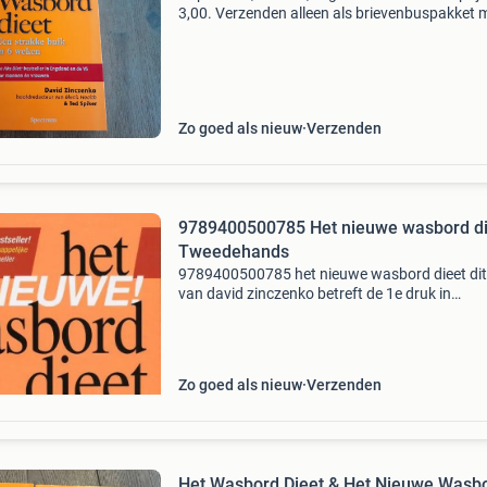
3,00. Verzenden alleen als brievenbuspakket 
dhl of postnl a € 4,40 en is voor risico van kope
Geen betaalverzoeken. Ophalen is ook
Zo goed als nieuw
Verzenden
9789400500785 Het nieuwe wasbord di
Tweedehands
9789400500785 het nieuwe wasbord dieet dit
van david zinczenko betreft de 1e druk in
paperback uitvoering. De staat van dit
tweedehands exemplaar is goed. Het boek is
verkrijgbaar voor €9.95
Zo goed als nieuw
Verzenden
Het Wasbord Dieet & Het Nieuwe Wasb