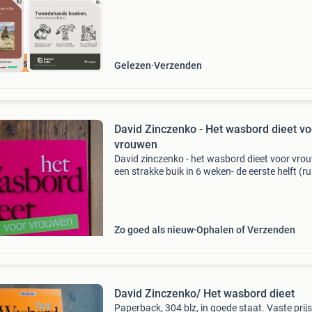
cherpste prijs
Gelezen
Verzenden
David Zinczenko - Het wasbord dieet vo
vrouwen
David zinczenko - het wasbord dieet voor vro
een strakke buik in 6 weken- de eerste helft (r
200 bladzijden) gaan vooral over de voeding. 
tweede helft gaat over de juiste oefeningen vo
Zo goed als nieuw
Ophalen of Verzenden
David Zinczenko/ Het wasbord dieet
Paperback, 304 blz, in goede staat. Vaste prijs