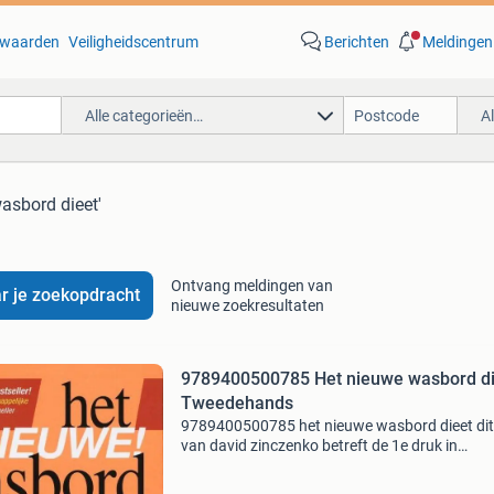
waarden
Veiligheidscentrum
Berichten
Meldingen
Alle categorieën…
A
wasbord dieet'
Ontvang meldingen van
r je zoekopdracht
nieuwe zoekresultaten
9789400500785 Het nieuwe wasbord di
Tweedehands
9789400500785 het nieuwe wasbord dieet dit
van david zinczenko betreft de 1e druk in
paperback uitvoering. De staat van dit
tweedehands exemplaar is goed. Het boek is