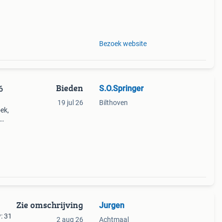
Bezoek website
Bieden
S.O.Springer
6
19 jul 26
Bilthoven
ek,
is
sch
Zie omschrijving
Jurgen
: 31
2 aug 26
Achtmaal