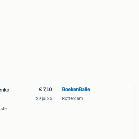
€ 7,10
BoekenBalie
enko
29 jul 26
Rotterdam
rste
en 30
ag