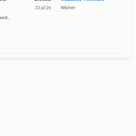
22 jul 26
Wijchen
bord
r het