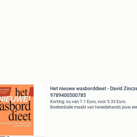
Het nieuwe wasborddieet - David Zincz
9789400500785
Korting: nu van 7.1 Euro, voor 5.33 Euro.
Boekenbalie maakt van tweedehands jouw ee
keuze. Met een trustscore van 4,8 (excellent) 
dagen retour garantie maken we dat iedere d
waar. Bestel d