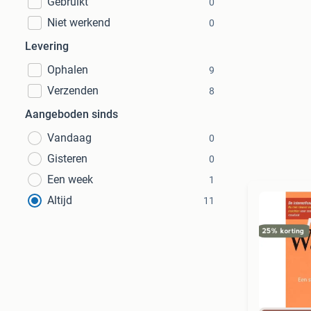
Gebruikt
0
Niet werkend
0
Levering
Ophalen
9
Verzenden
8
Aangeboden sinds
Vandaag
0
Gisteren
0
Een week
1
Altijd
11