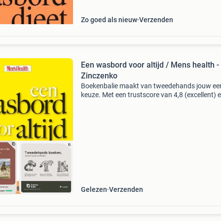
verkrijgbaar voor €9.95
Zo goed als nieuw
Verzenden
Een wasbord voor altijd / Mens health - 
Zinczenko
Boekenbalie maakt van tweedehands jouw ee
keuze. Met een trustscore van 4,8 (excellent) 
dagen retour garantie maken we dat iedere d
waar. Bestel direct op onze website! Titel: een
wasbord
cherpste prijs
Gelezen
Verzenden