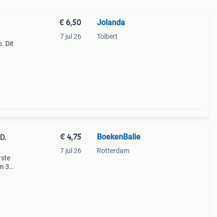
€ 6,50
Jolanda
7 jul 26
Tolbert
. Dit
ijke
ang
€ 4,75
BoekenBalie
D.
7 jul 26
Rotterdam
rste
en 30
ag