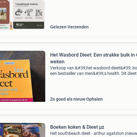
cherpste prijs
Gelezen
Verzenden
Het Wasbord Dieet: Een strakke buik in 
weken
Verkoop van &#39;het wasbord dieet&#39; bo
een bestseller van men&#39;s health. Dit dieet
belooft een strakke buik in slechts 6 weken en 
geschikt voor zowel mannen als vrouwen. Ge
Zo goed als nieuw
Ophalen
Boeken koken & Dieet µz
Het southbeach dieet - arthur agatston (nieuw