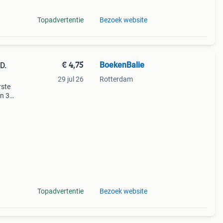
Topadvertentie
Bezoek website
€ 4,75
BoekenBalie
D.
29 jul 26
Rotterdam
rste
en 30
ag
Topadvertentie
Bezoek website