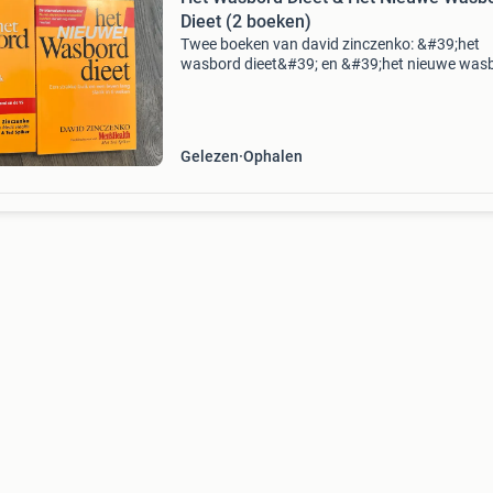
Dieet (2 boeken)
Twee boeken van david zinczenko: &#39;het
wasbord dieet&#39; en &#39;het nieuwe was
dieet&#39;. Deze boeken bieden richtlijnen voo
verkrijgen van een strakke buik en een gezon
Gelezen
Ophalen