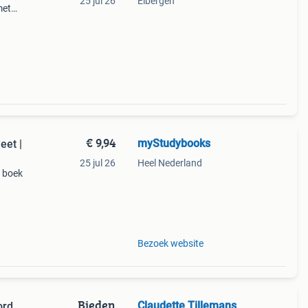
25 jul 26
Eibergen
met
r.
€ 9,94
myStudybooks
eet |
25 jul 26
Heel Nederland
 boek
Bezoek website
Bieden
Claudette Tillemans
ord