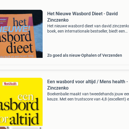
Het Nieuwe Wasbord Dieet - David
Zinczenko
Het nieuwe wasbord dieet van david zinczenko
boek, een internationale bestseller, biedt een
herziene editie met de nieuwste wetenschappel
inzichten voor een strakke buik en een leven l
sla
Zo goed als nieuw
Ophalen of Verzenden
Een wasbord voor altijd / Mens health - 
Zinczenko
Boekenbalie maakt van tweedehands jouw ee
keuze. Met een trustscore van 4,8 (excellent) 
dagen retour garantie maken we dat iedere d
waar. Bestel direct op onze website! Titel: een
wasbord