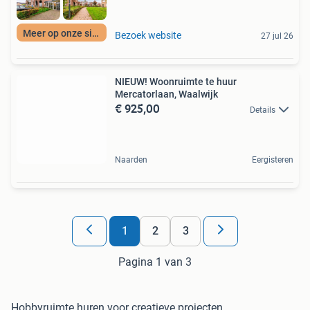
Meer op onze site
Bezoek website
27 jul 26
NIEUW! Woonruimte te huur
Mercatorlaan, Waalwijk
€ 925,00
Details
Naarden
Eergisteren
1
2
3
Pagina 1 van 3
Hobbyruimte huren voor creatieve projecten