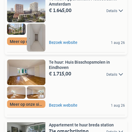
Amsterdam
€ 1.645,00
Details
Meer op onze site
Bezoek website
1 aug 26
Te huur: Huis Bisschopsmolen in
Eindhoven
€ 1.715,00
Details
Meer op onze site
Bezoek website
1 aug 26
Appartement te huur breda station
Zie omschrijving
Details