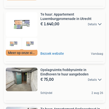
Te huur: Appartement
Luxemburgpromenade in Utrecht
€ 1.640,00
Details
Meer op onze site
Bezoek website
Vandaag
Opslagruimte/hobbyruimte in
Eindhoven te huur aangeboden
€ 75,00
Details
Schijndel
2 aug 26
Te huur: Appartement Oerlesestraat in