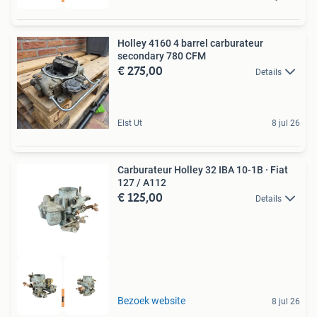
Holley 4160 4 barrel carburateur
secondary 780 CFM
€ 275,00
Details
Elst Ut
8 jul 26
Carburateur Holley 32 IBA 10-1B · Fiat
127 / A112
€ 125,00
Details
Revisie mogelijk
Bezoek website
8 jul 26